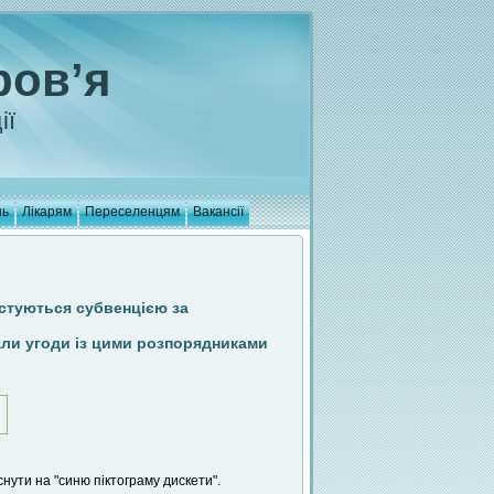
ров’я
ії
нь
Лікарям
Переселенцям
Вакансії
истуються субвенцією за
лали угоди із цими розпорядниками
нути на "синю піктограму дискети".