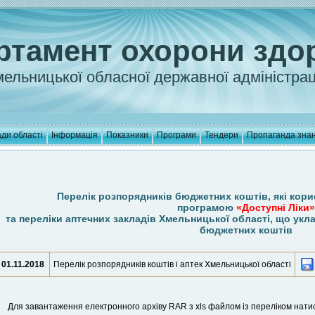
ртамент охорони здо
ельницької обласної державної адміністрац
ди області
Інформація
Показники
Програми
Тендери
Пропаганда зна
Перелік розпорядників бюджетних коштів, які кор
програмою
«Доступні Ліки»
та переліки аптечних закладів Хмельницької області, що ук
бюджетних коштів
01.11.2018
Перелік розпорядників коштів і аптек Хмельницької області
Для завантаження електронного архіву RAR з xls файлом із переліком натис