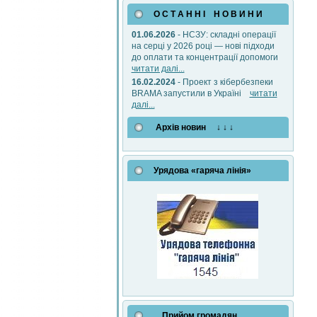
О С Т А Н Н І Н О В И Н И
01.06.2026
- НСЗУ: складні операції
на серці у 2026 році — нові підходи
до оплати та концентрації допомоги
читати далі...
16.02.2024
- Проект з кібербезпеки
BRAMA запустили в Україні
читати
далі...
Архів новин ↓ ↓ ↓
Урядова «гаряча лінія»
Прийом громадян