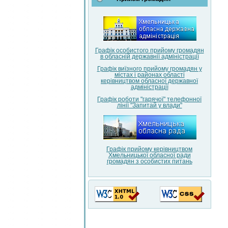
Графік особистого прийому громадян
в обласній державнії адміністрації
Графік виїзного прийому громадян у
містах і районах області
керівництвом обласної державної
адміністрації
Графік роботи "гарячої" телефонної
лінії "Запитай у влади"
Графік прийому керівництвом
Хмельницької обласної ради
громадян з особистих питань