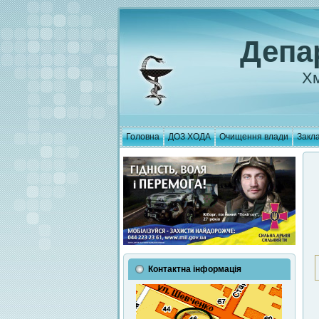
Депа
Хм
Головна
ДОЗ ХОДА
Очищення влади
Закла
Контактна інформація