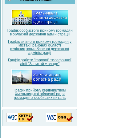
Графік особистого прийому громадян
в обласній державнії адміністрації
Графік виїзного прийому громадян у
містах і районах області
керівництвом обласної державної
адміністрації
Графік роботи "гарячої" телефонної
лінії "Запитай у влади"
Графік прийому керівництвом
Хмельницької обласної ради
громадян з особистих питань