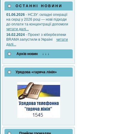
О С Т А Н Н І Н О В И Н И
01.06.2026
- НСЗУ: складні операції
на серці у 2026 році — нові підходи
до оплати та концентрації допомоги
читати далі...
16.02.2024
- Проект з кібербезпеки
BRAMA запустили в Україні
читати
далі...
Архів новин ↓ ↓ ↓
Урядова «гаряча лінія»
Прийом громадян