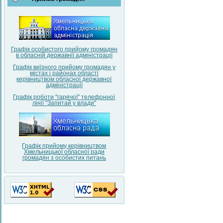
Графік особистого прийому громадян
в обласній державнії адміністрації
Графік виїзного прийому громадян у
містах і районах області
керівництвом обласної державної
адміністрації
Графік роботи "гарячої" телефонної
лінії "Запитай у влади"
Графік прийому керівництвом
Хмельницької обласної ради
громадян з особистих питань