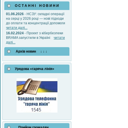
О С Т А Н Н І Н О В И Н И
01.06.2026
- НСЗУ: складні операції
на серці у 2026 році — нові підходи
до оплати та концентрації допомоги
читати далі...
16.02.2024
- Проект з кібербезпеки
BRAMA запустили в Україні
читати
далі...
Архів новин ↓ ↓ ↓
Урядова «гаряча лінія»
Прийом громадян