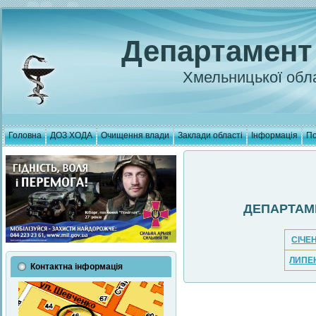
Департамент
Хмельницької обла
Головна
ДОЗ ХОДА
Очищення влади
Заклади області
Інформація
По
ДЕПАРТАМ
СІЧЕ
ЛИПЕ
Контактна інформація