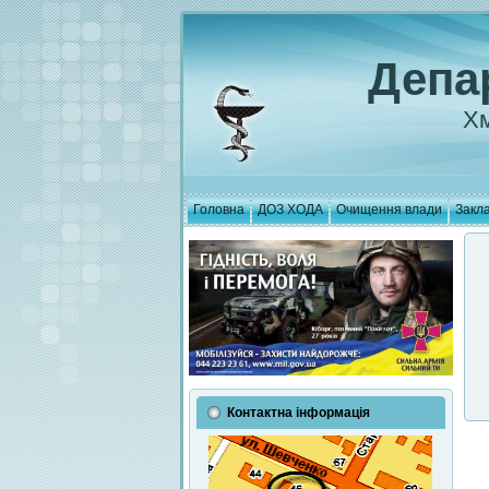
Депа
Хм
Головна
ДОЗ ХОДА
Очищення влади
Закла
Контактна інформація