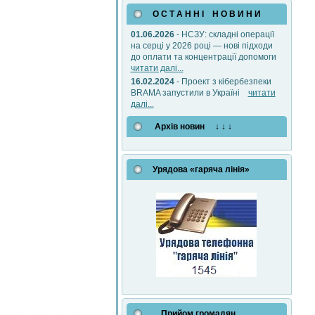
О С Т А Н Н І Н О В И Н И
01.06.2026
- НСЗУ: складні операції
на серці у 2026 році — нові підходи
до оплати та концентрації допомоги
читати далі...
16.02.2024
- Проект з кібербезпеки
BRAMA запустили в Україні
читати
далі...
Архів новин ↓ ↓ ↓
Урядова «гаряча лінія»
Прийом громадян