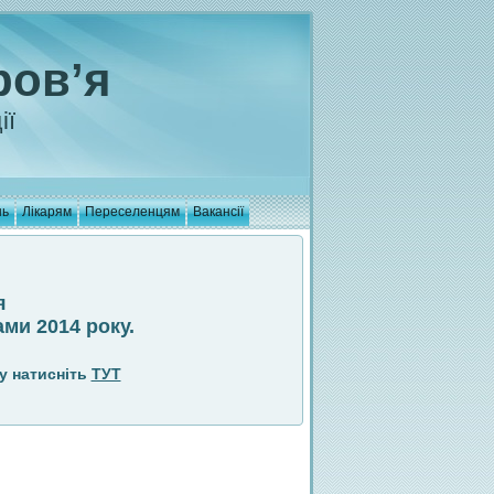
ров’я
ії
нь
Лікарям
Переселенцям
Вакансії
я
ми 2014 року.
у натисніть
ТУТ