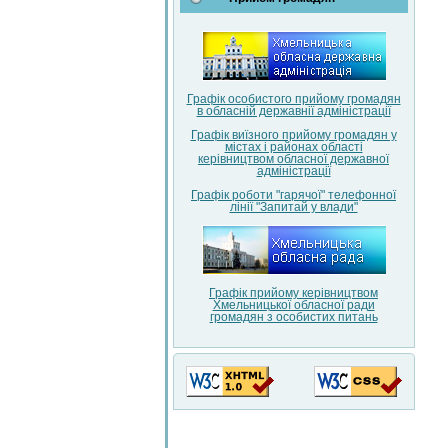
Графік особистого прийому громадян
в обласній державнії адміністрації
Графік виїзного прийому громадян у
містах і районах області
керівництвом обласної державної
адміністрації
Графік роботи "гарячої" телефонної
лінії "Запитай у влади"
Графік прийому керівництвом
Хмельницької обласної ради
громадян з особистих питань