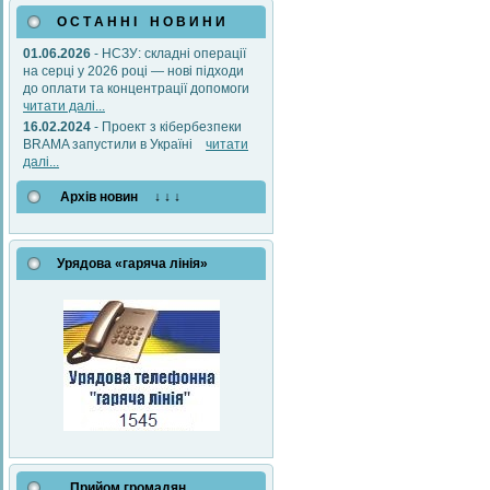
О С Т А Н Н І Н О В И Н И
01.06.2026
- НСЗУ: складні операції
на серці у 2026 році — нові підходи
до оплати та концентрації допомоги
читати далі...
16.02.2024
- Проект з кібербезпеки
BRAMA запустили в Україні
читати
далі...
Архів новин ↓ ↓ ↓
Урядова «гаряча лінія»
Прийом громадян