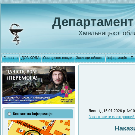
Департамент
Хмельницької обла
Головна
ДОЗ ХОДА
Очищення влади
Заклади області
Інформація
По
Лист від 15.01.2026 р. №101
Контактна інформація
Завантажити електронний в
Наказ