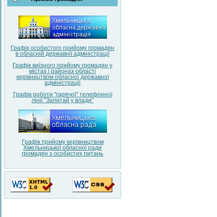
Графік особистого прийому громадян
в обласній державнії адміністрації
Графік виїзного прийому громадян у
містах і районах області
керівництвом обласної державної
адміністрації
Графік роботи "гарячої" телефонної
лінії "Запитай у влади"
Графік прийому керівництвом
Хмельницької обласної ради
громадян з особистих питань