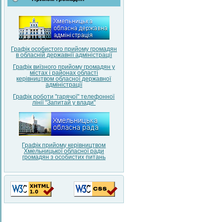
Графік особистого прийому громадян
в обласній державнії адміністрації
Графік виїзного прийому громадян у
містах і районах області
керівництвом обласної державної
адміністрації
Графік роботи "гарячої" телефонної
лінії "Запитай у влади"
Графік прийому керівництвом
Хмельницької обласної ради
громадян з особистих питань