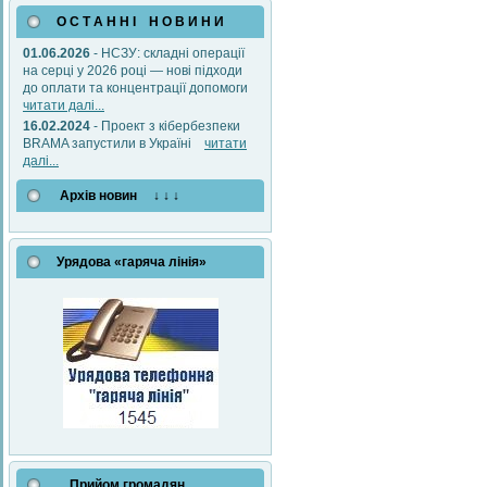
О С Т А Н Н І Н О В И Н И
01.06.2026
- НСЗУ: складні операції
на серці у 2026 році — нові підходи
до оплати та концентрації допомоги
читати далі...
16.02.2024
- Проект з кібербезпеки
BRAMA запустили в Україні
читати
далі...
Архів новин ↓ ↓ ↓
Урядова «гаряча лінія»
Прийом громадян