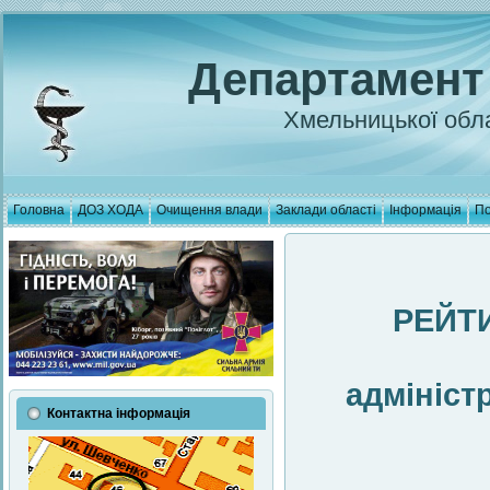
Департамент
Хмельницької обла
Головна
ДОЗ ХОДА
Очищення влади
Заклади області
Інформація
По
РЕЙТ
адмініст
Контактна інформація