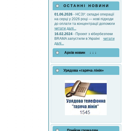
О С Т А Н Н І Н О В И Н И
01.06.2026
- НСЗУ: складні операції
на серці у 2026 році — нові підходи
до оплати та концентрації допомоги
читати далі...
16.02.2024
- Проект з кібербезпеки
BRAMA запустили в Україні
читати
далі...
Архів новин ↓ ↓ ↓
Урядова «гаряча лінія»
Прийом громадян