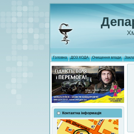
Депа
Хм
Головна
ДОЗ ХОДА
Очищення влади
Закла
Контактна інформація