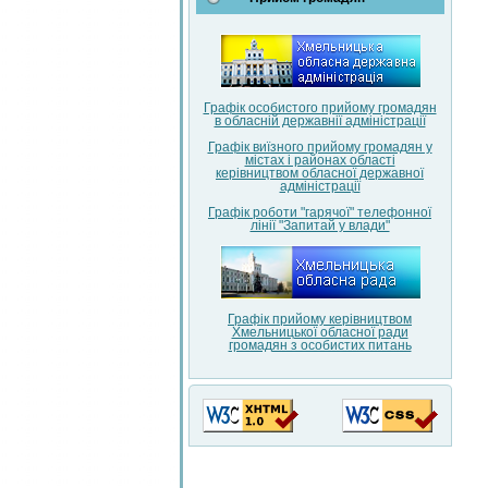
Графік особистого прийому громадян
в обласній державнії адміністрації
Графік виїзного прийому громадян у
містах і районах області
керівництвом обласної державної
адміністрації
Графік роботи "гарячої" телефонної
лінії "Запитай у влади"
Графік прийому керівництвом
Хмельницької обласної ради
громадян з особистих питань