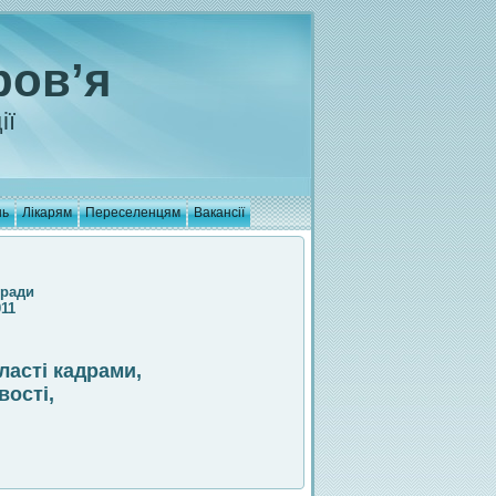
ров’я
ії
нь
Лікарям
Переселенцям
Вакансії
 ради
011
ласті кадрами,
вості,