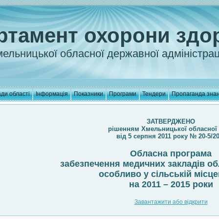
ртамент охорони здо
ельницької обласної державної адміністрац
ди області
Інформація
Показники
Програми
Тендери
Пропаганда зна
ЗАТВЕРДЖЕНО
рішенням Хмельницької обласної
від 5 серпня 2011 року № 20-5/2
Обласна програма
забезпечення медичних закладів об
особливо у сільській місце
на 2011 – 2015 роки
Завантажити або відкрити