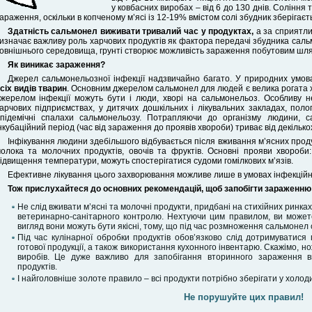
у ковбасних виробах – від 6 до 130 днів. Соління 
араження, оскільки в копченому м’ясі із 12-19% вмістом солі збудник зберігаєть
Здатність сальмонел виживати тривалий час у продуктах,
а за сприятли
изначає важливу роль харчових продуктів як фактора передачі збудника сальм
овнішнього середовища, грунті створює можливість зараження побутовим шл
Як виникає зараження?
Джерел сальмонельозної інфекції надзвичайно багато. У природних умо
сіх видів тварин
. Основним джерелом сальмонел для людей є велика рогата ху
жерелом інфекції можуть бути і люди, хворі на сальмонельоз. Особливу 
арчових підприємствах, у дитячих дошкільних і лікувальних закладах, поло
підемічні спалахи сальмонельозу. Потрапляючи до організму людини, с
нкубаційний період (час від зараження до проявів хвороби) триває від декількох
Інфікування людини здебільшого відбувається після вживання м’ясних продукт
олока та молочних продуктів, овочів та фруктів. Основні прояви хвороби: 
ідвищення температури, можуть спостерігатися судоми гомілкових м’язів.
Ефективне лікування цього захворювання можливе лише в умовах інфекційн
Тож прислухайтеся до основних рекомендацій, щоб запобігти зараженн
Не слід вживати м’ясні та молочні продукти, придбані на стихійних ринк
ветеринарно-санітарного контролю. Нехтуючи цим правилом, ви может
вигляд вони можуть бути якісні, тому, що під час розмноження сальмонел с
Під час кулінарної обробки продуктів обов’язково слід дотримуватися
готової продукції, а також використання кухонного інвентарю. Скажімо, но
виробів. Це дуже важливо для запобігання вторинного зараження в
продуктів.
І найголовніше золоте правило – всі продукти потрібно зберігати у холод
Не порушуйте цих правил!