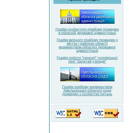
Графік особистого прийому громадян
в обласній державнії адміністрації
Графік виїзного прийому громадян у
містах і районах області
керівництвом обласної державної
адміністрації
Графік роботи "гарячої" телефонної
лінії "Запитай у влади"
Графік прийому керівництвом
Хмельницької обласної ради
громадян з особистих питань