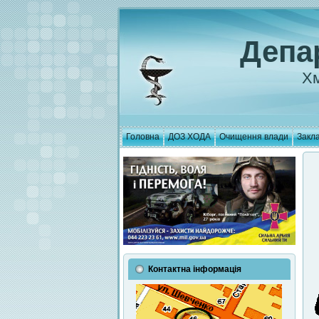
Депа
Хм
Головна
ДОЗ ХОДА
Очищення влади
Закла
Контактна інформація