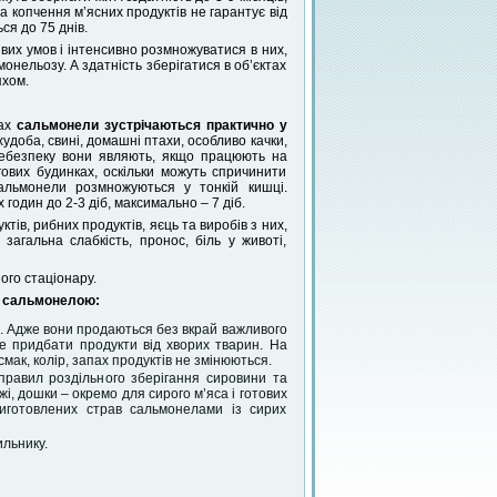
та копчення м’ясних продуктів не гарантує від
ся до 75 днів.
вих умов і інтенсивно розмножуватися в них,
онельозу. А здатність зберігатися в об’єктах
яхом.
вах
сальмонели зустрічаються практично у
доба, свині, домашні птахи, особливо качки,
небезпеку вони являють, якщо працюють на
гових будинках, оскільки можуть спричинити
альмонели розмножуються у тонкій кишці.
 годин до 2-3 діб, максимально – 7 діб.
ів, рибних продуктів, яєць та виробів з них,
загальна слабкість, пронос, біль у животі,
ого стаціонару.
ю сальмонелою:
ах. Адже вони продаються без вкрай важливого
е придбати продукти від хворих тварин. На
мак, колір, запах продуктів не змінюються.
 правил роздільного зберігання сировини та
жі, дошки – окремо для сирого м’яса і готових
иготовлених страв сальмонелами із сирих
ильнику.