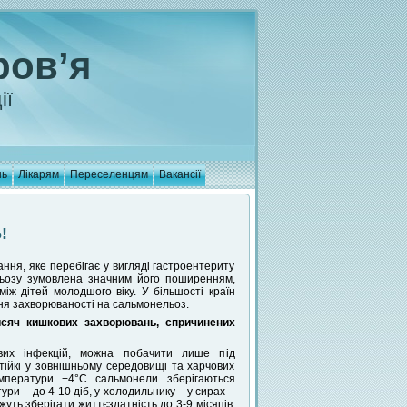
ров’я
ії
нь
Лікарям
Переселенцям
Вакансії
!
ння, яке перебігає у вигляді гастроентериту
ельозу зумовлена значним його поширенням,
іж дітей молодшого віку. У більшості країн
ння захворюваності на сальмонельоз.
исяч кишкових захворювань, спричинених
вих інфекцій, можна побачити лише під
тійкі у зовнішньому середовищі та харчових
мператури +4°С сальмонели зберігаються
ури – до 4-10 діб, у холодильнику – у сирах –
жуть зберігати життєздатність до 3-9 місяців,