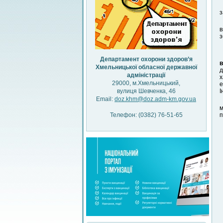
з
в
з
Департамент охорони здоров’я
в
Хмельницької обласної державної
д
адміністрації
х
29000, м.Хмельницький,
е
вулиця Шевченка, 46
І
Email:
doz.khm@doz.adm-km.gov.ua
м
Телефон: (0382) 76-51-65
п