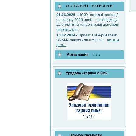
О С Т А Н Н І Н О В И Н И
01.06.2026
- НСЗУ: складні операції
на серці у 2026 році — нові підходи
до оплати та концентрації допомоги
читати далі...
16.02.2024
- Проект з кібербезпеки
BRAMA запустили в Україні
читати
далі...
Архів новин ↓ ↓ ↓
Урядова «гаряча лінія»
Прийом громадян