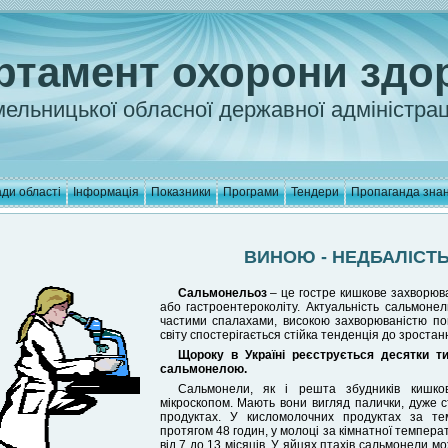
ртамент охорони здо
ельницької обласної державної адміністрац
ди області
Інформація
Показники
Програми
Тендери
Пропаганда зна
ВИНОЮ - НЕДБАЛІСТЬ
Сальмонельоз
– це гостре кишкове захворюва
або гастроентероколіту. Актуальність сальмон
частими спалахами, високою захворюваністю пом
світу спостерігається стійка тенденція до зроста
Щороку в Україні реєструється десятки т
сальмонелою.
Сальмонели, як і решта збудників кишко
мікроскопом. Мають вони вигляд палички, дуже с
продуктах. У кисломолочних продуктах за те
протягом 48 годин, у молоці за кімнатної температ
від 7 до 13 місяців. У яйцях птахів сальмонели мо