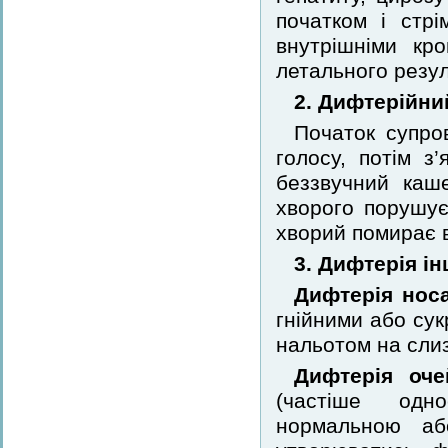
початком і стр
внутрішніми кр
летального резул
2. Дифтерійни
Початок супро
голосу, потім з’
беззвучний каш
хворого порушуєт
хворий помирає в
3. Дифтерія ін
Дифтерія нос
гнійними або су
нальотом на слиз
Дифтерія оче
(частіше одно
нормальною аб