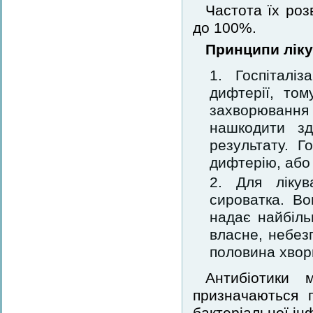
Частота їх роз
до 100%.
Принципи ліку
Госпіталі
дифтерії, то
захворювання 
нашкодити зд
результату. Г
дифтерію, або
Для лікув
сироватка. Во
надає найбіль
власне, небез
половина хвор
Антибіотики 
призначаються 
бактеріальної інф