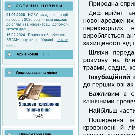
Природна сприй
О С Т А Н Н І Н О В И Н И
Дифтерійні а
01.06.2026
- НСЗУ: складні операції
новонароджених 
на серці у 2026 році — нові підходи
до оплати та концентрації допомоги
перехворілих
читати далі...
виробляється ант
16.02.2024
- Проект з кібербезпеки
BRAMA запустили в Україні
читати
захищеності від ц
далі...
Шляхи передач
Архів новин ↓ ↓ ↓
розмову на близ
травми, садна, ко
Урядова «гаряча лінія»
Інкубаційний 
до перших ознак 
Важливим є св
клінічними прояв
Найбільш частим
Поширення ін
кровоносні й л
Прийом громадян