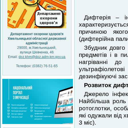
Дифтерія – ін
характеризуєт
причиною яког
Департамент охорони здоров’я
(дифтерійна пали
Хмельницької обласної державної
адміністрації
Збудник довго 
29000, м.Хмельницький,
вулиця Шевченка, 46
предметів і в пи
Email:
doz.khm@doz.adm-km.gov.ua
нагріванні до
Телефон: (0382) 76-51-65
ультрафіолетові
дезинфікуючі зас
Розвиток дифт
Джерело інфек
Найбільша роль 
ротоглотки, осо
які одужали від х
3 міс).