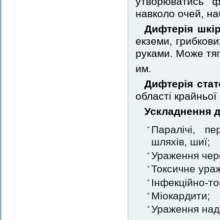
утворюватись ф
навколо очей, на
Дифтерія шкі
екземи, грибкови
руками. Може тяг
им.
Дифтерія стат
області крайньої
Ускладнення д
Паралічі, пе
шляхів, шиї;
Ураження чер
Токсичне ура
Інфекційно-то
Міокардити;
Ураження над