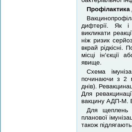
Профілактика 
Вакцинопрофі
дифтерії. Як і
викликати реакці
ніж ризик серйоз
вкрай рідкісні. П
місці ін’єкції 
явище.
Схема імуніз
починаючи з 2 м
днів). Ревакцинац
Для ревакцинаці
вакцину АДП-М. В
Для щеплень 
планової імунізац
також підлягают