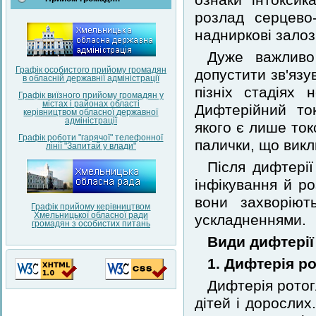
ознаки інтоксик
розлад серцево
надниркові залози
Дуже важливо
Графік особистого прийому громадян
допустити зв'язу
в обласній державнії адміністрації
пізніх стадіях 
Графік виїзного прийому громадян у
містах і районах області
Дифтерійний то
керівництвом обласної державної
адміністрації
якого є лише ток
Графік роботи "гарячої" телефонної
палички, що викл
лінії "Запитай у влади"
Після дифтері
інфікування й р
вони захворіют
Графік прийому керівництвом
Хмельницької обласної ради
ускладненнями.
громадян з особистих питань
Види дифтерії
1. Дифтерія р
Дифтерія ротог
дітей і дорослих