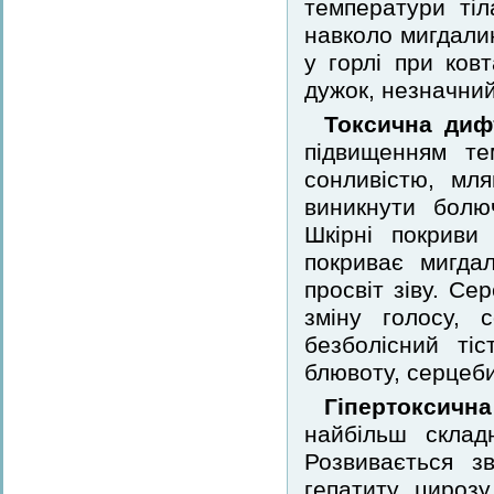
температури тіл
навколо мигдалин
у горлі при ков
дужок, незначний
Токсична дифт
підвищенням те
сонливістю, мля
виникнути болю
Шкірні покриви б
покриває мигда
просвіт зіву. Се
зміну голосу, 
безболісний тіс
блювоту, серцеби
Гіпертоксичн
найбільш скла
Розвивається з
гепатиту, цирозу