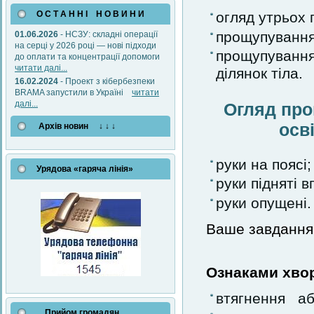
О С Т А Н Н І Н О В И Н И
огляд утрьох
прощупування
01.06.2026
- НСЗУ: складні операції
на серці у 2026 році — нові підходи
прощупуванн
до оплати та концентрації допомоги
читати далі...
ділянок тіла.
16.02.2024
- Проект з кібербезпеки
BRAMA запустили в Україні
читати
далі...
Огляд про
осв
Архів новин ↓ ↓ ↓
руки на поясі;
Урядова «гаряча лінія»
руки підняті в
руки опущені.
Ваше завдання 
Ознаками хво
втягнення аб
Прийом громадян