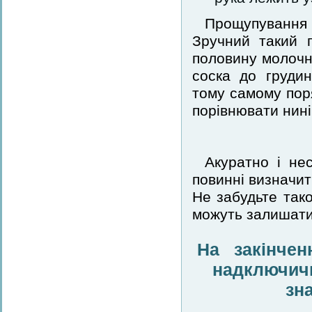
Прощупування 
Зручний такий 
половину молочно
соска до груди
тому самому пор
порівнювати нині
Акуратно і не
повинні визначити
Не забудьте так
можуть залишатис
На закінче
надключичн
зн