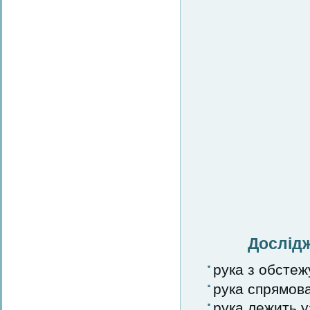
Дослідж
рука з обстеж
рука спрямова
рука лежить у