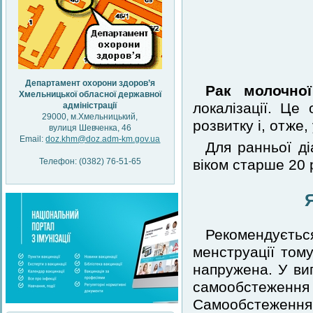
Департамент охорони здоров’я
Рак молочної
Хмельницької обласної державної
локалізації. Це
адміністрації
29000, м.Хмельницький,
розвитку і, отже,
вулиця Шевченка, 46
Email:
doz.khm@doz.adm-km.gov.ua
Для ранньої ді
віком старше 20 
Телефон: (0382) 76-51-65
Рекомендується
менструації том
напружена. У ви
самообстеженн
Самообстеження 