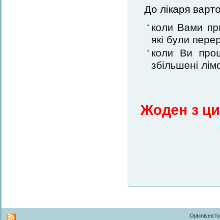
До лікаря варт
коли Вами при
які були пере
коли Ви прощ
збільшені лім
Жоден з ци
Optimised f