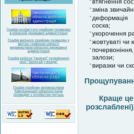
втягнення сос
зміна звичайн
деформація 
соска;
Графік особистого прийому громадян
укорочення ра
в обласній державнії адміністрації
жовтуваті чи к
Графік виїзного прийому громадян у
містах і районах області
керівництвом обласної державної
почервонінн
адміністрації
залози;
Графік роботи "гарячої" телефонної
лінії "Запитай у влади"
виразки чи ск
Прощупуванн
Графік прийому керівництвом
Хмельницької обласної ради
громадян з особистих питань
Краще це
розслаблені)