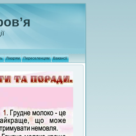
ров’я
ії
нь
Лікарям
Переселенцям
Вакансії