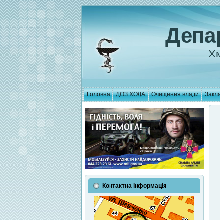
Депа
Хм
Головна
ДОЗ ХОДА
Очищення влади
Закла
Контактна інформація