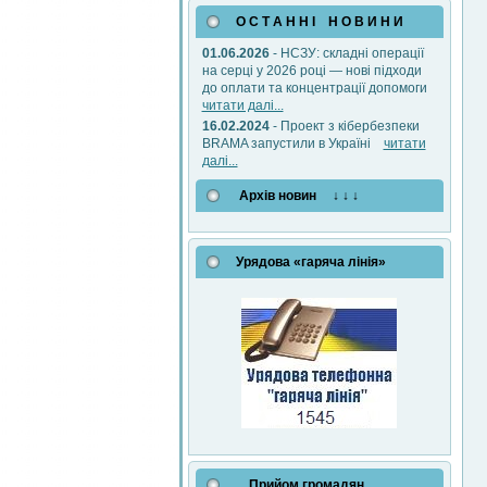
О С Т А Н Н І Н О В И Н И
01.06.2026
- НСЗУ: складні операції
на серці у 2026 році — нові підходи
до оплати та концентрації допомоги
читати далі...
16.02.2024
- Проект з кібербезпеки
BRAMA запустили в Україні
читати
далі...
Архів новин ↓ ↓ ↓
Урядова «гаряча лінія»
Прийом громадян