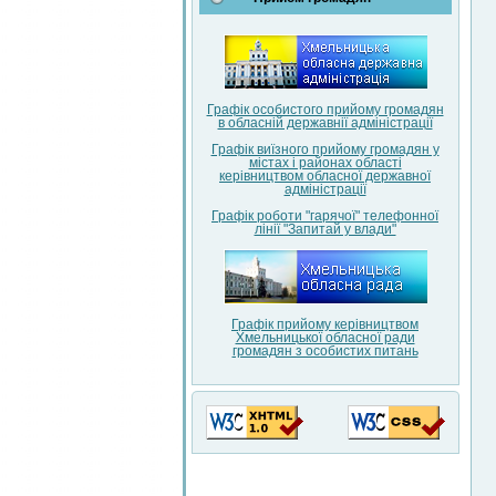
Графік особистого прийому громадян
в обласній державнії адміністрації
Графік виїзного прийому громадян у
містах і районах області
керівництвом обласної державної
адміністрації
Графік роботи "гарячої" телефонної
лінії "Запитай у влади"
Графік прийому керівництвом
Хмельницької обласної ради
громадян з особистих питань