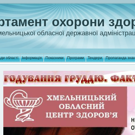
ртамент охорони здо
ельницької обласної державної адміністрац
ди області
Інформація
Показники
Програми
Тендери
Пропаганда зна