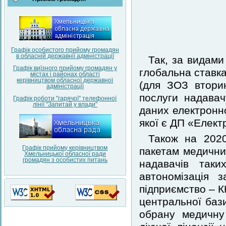
Графік особистого прийому громадян
в обласній державнії адміністрації
Так, за видами
Графік виїзного прийому громадян у
глобальна ставка
містах і районах області
керівництвом обласної державної
(для ЗОЗ втори
адміністрації
послуги надавач
Графік роботи "гарячої" телефонної
лінії "Запитай у влади"
даних електронно
якої є ДП «Елект
Також на 2020
Графік прийому керівництвом
пакетам медичних
Хмельницької обласної ради
громадян з особистих питань
надавачів так
автономізація 
підприємство – К
центральної баз
обрану медичну