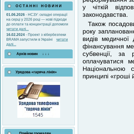
у чіткій відпо
О С Т А Н Н І Н О В И Н И
законодавства.
01.06.2026
- НСЗУ: складні операції
на серці у 2026 році — нові підходи
Також посадов
до оплати та концентрації допомоги
читати далі...
року запланован
16.02.2024
- Проект з кібербезпеки
видів медичної 
BRAMA запустили в Україні
читати
далі...
фінансування ме
субвенції, за
Архів новин ↓ ↓ ↓
оплачуватися м
Національною 
Урядова «гаряча лінія»
принципі «гроші 
Прийом громадян