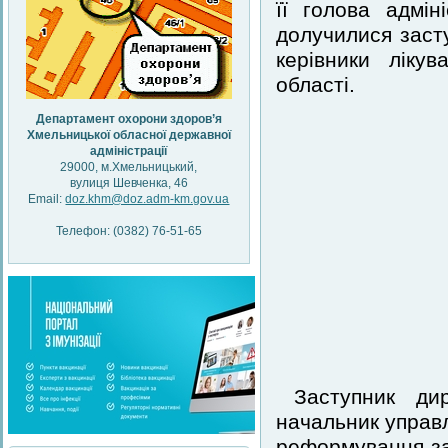
її голова адмін
долучилися заст
керівники ліку
області.
Департамент охорони здоров’я
Хмельницької обласної державної
адміністрації
29000, м.Хмельницький,
вулиця Шевченка, 46
Email:
doz.khm@doz.adm-km.gov.ua
Телефон: (0382) 76-51-65
Заступник ди
начальник управл
реформування за