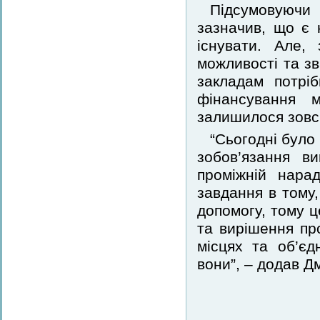
Підсумовуючи
зазначив, що є н
існувати. Але,
можливості та зв
закладам потрі
фінансування 
залишилося зовс
“Сьогодні було 
зобов’язання ви
проміжній нара
завдання в тому,
допомогу, тому ц
та вирішення пр
місцях та об’є
вони”, – додав Д