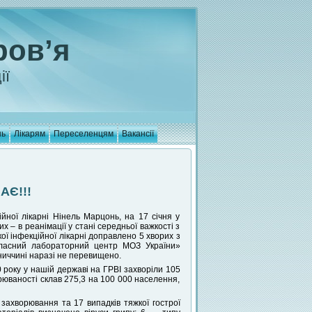
ров’я
ії
нь
Лікарям
Переселенцям
Вакансії
АЄ!!!
йної лікарні Нінель Марцонь, на 17 січня у
х – в реанімації у стані середньої важкості з
ї інфекційної лікарні доправлено 5 хворих з
бласний лабораторний центр МОЗ України»
ьниччині наразі не перевищено.
 року у нашій державі на ГРВІ захворіли 105
орюваності склав 275,3 на 100 000 населення,
захворювання та 17 випадків тяжкої гострої