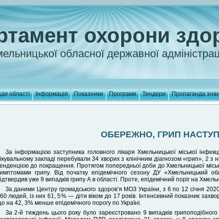
ртамент охорони здо
ельницької обласної державної адміністрац
ди області
Інформація
Показники
Програми
Тендери
Пропаганда зна
ОБЕРЕЖНО, ГРИП НАСТУП
За інформацією заступника головного лікаря Хмельницької міської інфекці
ікувальному закладі перебували 34 хворих з клінічним діагнозом «грип», 2 з ни
енденцією до покращення. Протягом попередньої доби до Хмельницької місько
имптомами грипу. Від початку епідемічного сезону ДУ «Хмельницький о
ідтвердив уже 9 випадків грипу А в області. Проте, епідемічний поріг на Хмел
За даними Центру громадського здоров’я МОЗ України, з 6 по 12 січня 2020
60 людей, із них 61, 5% — діти віком до 17 років. Інтенсивний показник захв
о на 42, 3% менше епідемічного порогу по Україні.
За 2-й тиждень цього року було зареєстровано 9 випадків грипоподібного 