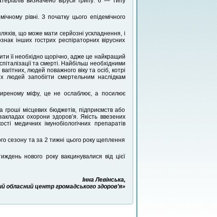
теріалів визначено віруси грипу: 6 — типу
мічному рівні. З початку цього епідемічного
ляхів, що може мати серйозні ускладнення, і
знак інших гострих респіраторних вірусних
ти її необхідно щорічно, адже це найкращий
спіталізації та смерті. Найбільш необхідними
вагітних, людей поважного віку та осіб, котрі
их людей запобігти смертельним наслідкам
иреному міфу, це не ослаблює, а посилює
а гроші місцевих бюджетів, підприємств або
закладах охорони здоров’я. Якість ввезених
сті медичних імунобіологічних препаратів
го сезону та за 2 тижні цього року щеплення
иждень нового року вакцинувалися від цієї
Інна Левінська,
й обласний центр громадського здоров’я»