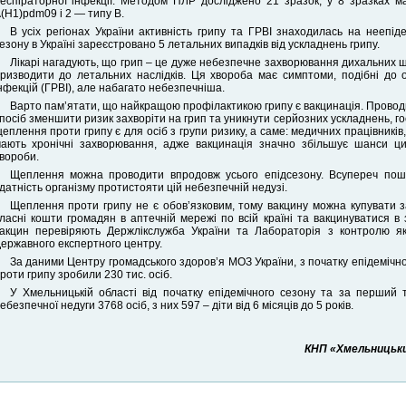
еспіраторної інфекції. Методом ПЛР досліджено 21 зразок, у 8 зразках ма
(Н1)pdm09 і 2 — типу B.
В усіх регіонах України активність грипу та ГРВІ знаходилась на неепіде
езону в Україні зареєстровано 5 летальних випадків від ускладнень грипу.
Лікарі нагадують, що грип – це дуже небезпечне захворювання дихальних ш
ризводити до летальних наслідків. Ця хвороба має симптоми, подібні до о
нфекцій (ГРВІ), але набагато небезпечніша.
Варто пам’ятати, що найкращою профілактикою грипу є вакцинація. Проводи
посіб зменшити ризик захворіти на грип та уникнути серйозних ускладнень, го
еплення проти грипу є для осіб з групи ризику, а саме: медичних працівників, 
ають хронічні захворювання, адже вакцинація значно збільшує шанси ц
вороби.
Щеплення можна проводити впродовж усього епідсезону. Всупереч пош
датність організму протистояти цій небезпечній недузі.
Щеплення проти грипу не є обов’язковим, тому вакцину можна купувати з
ласні кошти громадян в аптечній мережі по всій країні та вакцинуватися в 
акцин перевіряють Держлікслужба України та Лабораторія з контролю яко
ержавного експертного центру.
За даними Центру громадського здоров’я МОЗ України, з початку епідемічно
роти грипу зробили 230 тис. осіб.
У Хмельницькій області від початку епідемічного сезону та за перший т
ебезпечної недуги 3768 осіб, з них 597 – діти від 6 місяців до 5 років.
КНП «Хмельницьки