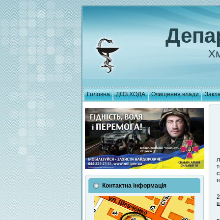
Депа
Хм
Головна
ДОЗ ХОДА
Очищення влади
Закла
л
т
с
п
Контактна інформація
2
щ