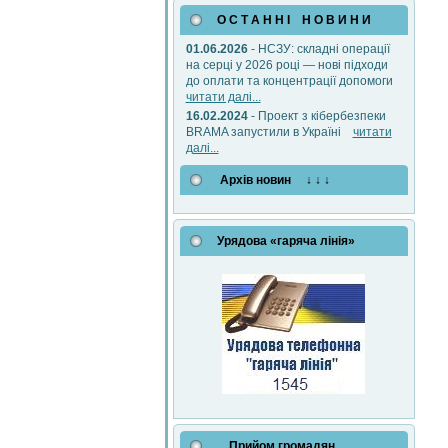
О С Т А Н Н І Н О В И Н И
01.06.2026
- НСЗУ: складні операції
на серці у 2026 році — нові підходи
до оплати та концентрації допомоги
читати далі...
16.02.2024
- Проект з кібербезпеки
BRAMA запустили в Україні
читати
далі...
Архів новин ↓ ↓ ↓
Урядова «гаряча лінія»
Прийом громадян