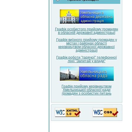
Графік особистого прийому громадян
в обласній державнії адміністрації
Графік виїзного прийому громадян у
містах і районах області
керівництвом обласної державної
адміністрації
Графік роботи "гарячої" телефонної
лінії "Запитай у влади"
Графік прийому керівництвом
Хмельницької обласної ради
громадян з особистих питань