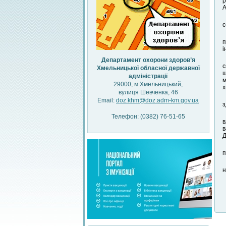
р
А
с
п
і
Департамент охорони здоров’я
с
Хмельницької обласної державної
щ
адміністрації
м
29000, м.Хмельницький,
х
вулиця Шевченка, 46
Email:
doz.khm@doz.adm-km.gov.ua
з
Телефон: (0382) 76-51-65
в
в
Д
п
н