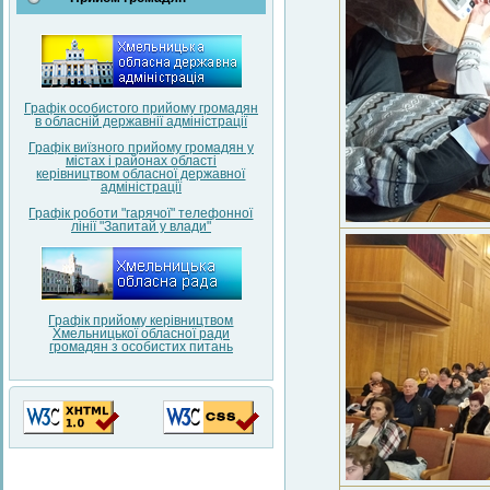
Графік особистого прийому громадян
в обласній державнії адміністрації
Графік виїзного прийому громадян у
містах і районах області
керівництвом обласної державної
адміністрації
Графік роботи "гарячої" телефонної
лінії "Запитай у влади"
Графік прийому керівництвом
Хмельницької обласної ради
громадян з особистих питань