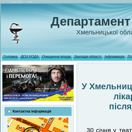
Департамент
Хмельницької обла
Головна
ДОЗ ХОДА
Очищення влади
Заклади області
Інформація
По
У Хмельниц
лік
післ
Контактна інформація
30 січня у теа