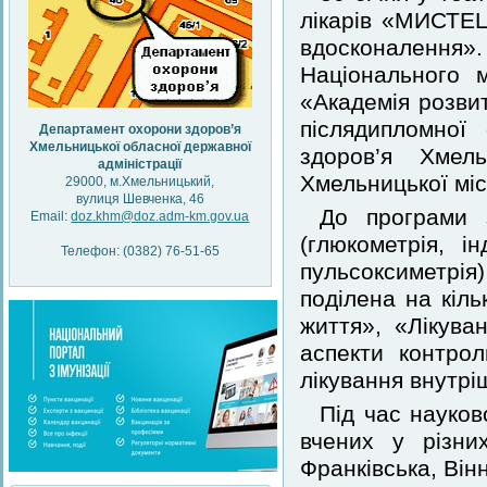
лікарів «МИСТЕ
вдосконалення
Національного 
«Академія розвит
післядипломної
Департамент охорони здоров’я
Хмельницької обласної державної
здоров’я Хмел
адміністрації
Хмельницької міс
29000, м.Хмельницький,
вулиця Шевченка, 46
До програми з
Email:
doz.khm@doz.adm-km.gov.ua
(глюкометрія, і
Телефон: (0382) 76-51-65
пульсоксиметрі
поділена на кіль
життя», «Лікува
аспекти контрол
лікування внутрі
Під час науков
вчених у різни
Франківська, Він