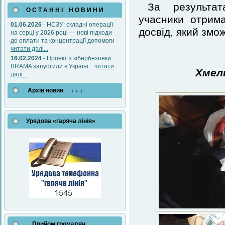
За результат
О С Т А Н Н І Н О В И Н И
учасники отрима
01.06.2026
- НСЗУ: складні операції
досвід, який змо
на серці у 2026 році — нові підходи
до оплати та концентрації допомоги
читати далі...
16.02.2024
- Проект з кібербезпеки
BRAMA запустили в Україні
читати
Хмел
далі...
Архів новин ↓ ↓ ↓
Урядова «гаряча лінія»
Прийом громадян