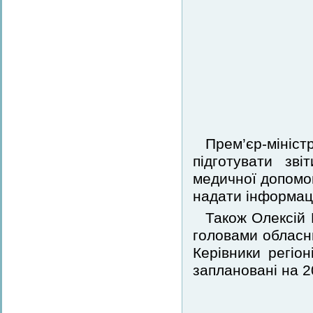
Прем’єр-мініс
підготувати зв
медичної допомог
надати інформаці
Також Олексій
головами обласни
Керівники регіо
заплановані на 2