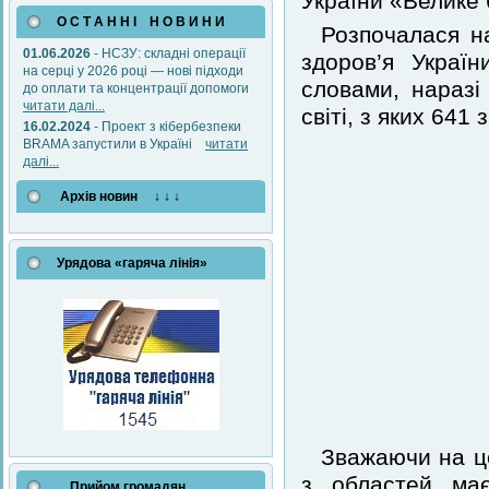
України «Велике 
О С Т А Н Н І Н О В И Н И
Розпочалася н
01.06.2026
- НСЗУ: складні операції
здоров’я Украї
на серці у 2026 році — нові підходи
словами, наразі
до оплати та концентрації допомоги
читати далі...
світі, з яких 641
16.02.2024
- Проект з кібербезпеки
BRAMA запустили в Україні
читати
далі...
Архів новин ↓ ↓ ↓
Урядова «гаряча лінія»
Зважаючи на це
з областей ма
Прийом громадян