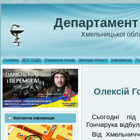
Департамент
Хмельницької обла
Головна
ДОЗ ХОДА
Очищення влади
Заклади області
Інформація
По
Олексій Г
Сьогодні під
Контактна інформація
Гончарука відбул
Від Хмельничч