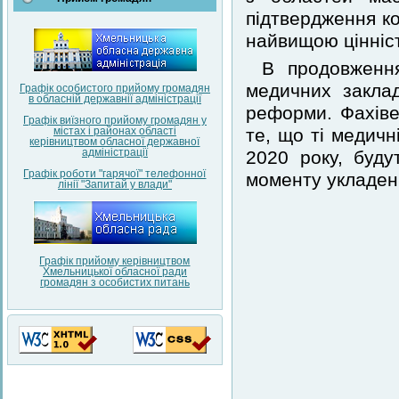
підтвердження ко
найвищою цінніст
В продовження
медичних заклад
Графік особистого прийому громадян
в обласній державнії адміністрації
реформи. Фахіве
Графік виїзного прийому громадян у
містах і районах області
те, що ті медичн
керівництвом обласної державної
адміністрації
2020 року, буду
Графік роботи "гарячої" телефонної
моменту укладенн
лінії "Запитай у влади"
Графік прийому керівництвом
Хмельницької обласної ради
громадян з особистих питань