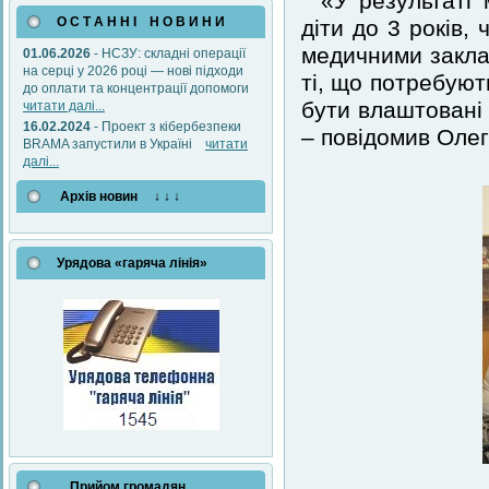
«У результаті
О С Т А Н Н І Н О В И Н И
діти до 3 років,
медичними заклад
01.06.2026
- НСЗУ: складні операції
на серці у 2026 році — нові підходи
ті, що потребують
до оплати та концентрації допомоги
бути влаштовані 
читати далі...
16.02.2024
- Проект з кібербезпеки
– повідомив Олег
BRAMA запустили в Україні
читати
далі...
Архів новин ↓ ↓ ↓
Урядова «гаряча лінія»
Прийом громадян