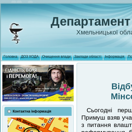
Департамент
Хмельницької обла
Головна
ДОЗ ХОДА
Очищення влади
Заклади області
Інформація
По
Відб
Мінс
Сьогодні перш
Контактна інформація
Примуш взяв уча
з питання влашт