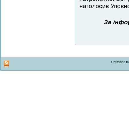
наголосив Уповн
За інфо
Optimised f