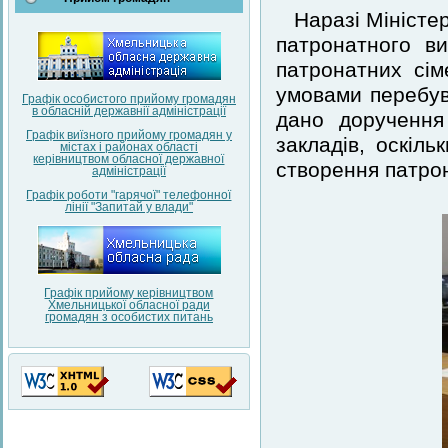
Наразі Міністе
патронатного в
патронатних сім
умовами перебува
Графік особистого прийому громадян
в обласній державнії адміністрації
дано доручення
Графік виїзного прийому громадян у
закладів, оскіл
містах і районах області
керівництвом обласної державної
створення патрон
адміністрації
Графік роботи "гарячої" телефонної
лінії "Запитай у влади"
Графік прийому керівництвом
Хмельницької обласної ради
громадян з особистих питань