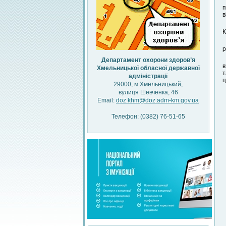
п
в
К
р
Департамент охорони здоров’я
в
Хмельницької обласної державної
т
адміністрації
ц
29000, м.Хмельницький,
вулиця Шевченка, 46
Email:
doz.khm@doz.adm-km.gov.ua
Телефон: (0382) 76-51-65