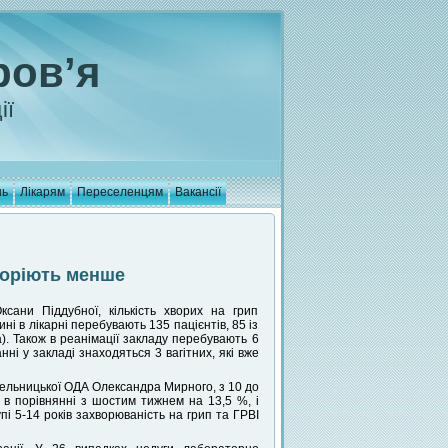
ров’я
ії
нь
Лікарям
Переселенцям
Вакансії
воріють менше
ксани Піддубної, кількість хворих на грип
ні в лікарні перебувають 135 пацієнтів, 85 із
). Також в реанімації закладу перебувають 6
нні у закладі знаходяться 3 вагітних, які вже
ельницької ОДА Олександра Мирного, з 10 до
 в порівнянні з шостим тижнем на 13,5 %, і
пі 5-14 років захворюваність на грип та ГРВІ