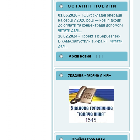
О С Т А Н Н І Н О В И Н И
01.06.2026
- НСЗУ: складні операції
на серці у 2026 році — нові підходи
до оплати та концентрації допомоги
читати далі...
16.02.2024
- Проект з кібербезпеки
BRAMA запустили в Україні
читати
далі...
Архів новин ↓ ↓ ↓
Урядова «гаряча лінія»
Прийом громадян