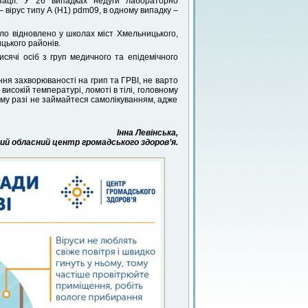
лізації. У 26 випадках недуги лабораторно
– вірус типу А (H1) pdm09, в одному випадку –
уло відновлено у школах міст Хмельницького,
цького районів.
сячі осіб з груп медичного та епідемічного
ня захворюваності на грип та ГРВІ, не варто
високій температурі, ломоті в тілі, головному
ному разі не займайтеся самолікуванням, адже
Інна Левінська,
й обласний центр громадського здоров’я.