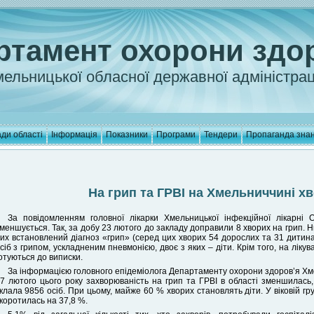
ртамент охорони здо
ельницької обласної державної адміністрац
ди області
Інформація
Показники
Програми
Тендери
Пропаганда зна
На грип та ГРВІ на Хмельниччині х
За повідомленням головної лікарки Хмельницької інфекційної лікарні О
меншується. Так, за добу 23 лютого до закладу доправили 8 хворих на грип. Ни
их встановлений діагноз «грип» (серед цих хворих 54 дорослих та 31 дитина
сіб з грипом, ускладненим пневмонією, двоє з яких – діти. Крім того, на лікува
отуються до виписки.
За інформацією головного епідеміолога Департаменту охорони здоров’я Хм
7 лютого цього року захворюваність на грип та ГРВІ в області зменшилась,
клала 9856 осіб. При цьому, майже 60 % хворих становлять діти. У віковій гру
коротилась на 37,8 %.