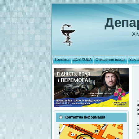
Депа
Хм
Головна
ДОЗ ХОДА
Очищення влади
Закла
з
н
о
г
Контактна інформація
1
с
с