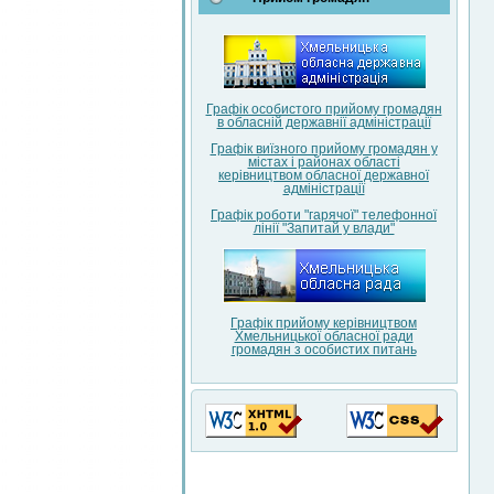
Графік особистого прийому громадян
в обласній державнії адміністрації
Графік виїзного прийому громадян у
містах і районах області
керівництвом обласної державної
адміністрації
Графік роботи "гарячої" телефонної
лінії "Запитай у влади"
Графік прийому керівництвом
Хмельницької обласної ради
громадян з особистих питань