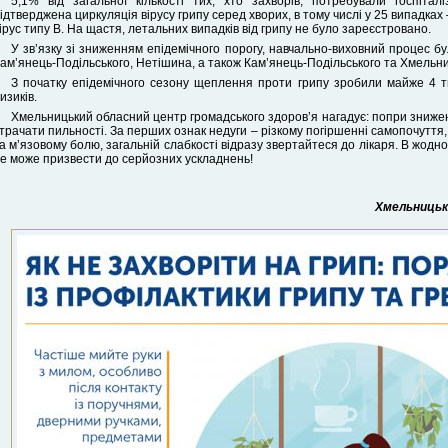
5,1% від загальної кількості тих, хто захворів, потребували госпіта
ідтверджена циркуляція вірусу грипу серед хворих, в тому числі у 25 випадках 
ірус типу В. На щастя, летальних випадків від грипу не було зареєстровано.
У зв’язку зі зниженням епідемічного порогу, навчально-виховний процес б
ам’янець-Подільського, Нетішина, а також Кам’янець-Подільського та Хмельни
З початку епідемічного сезону щеплення проти грипу зробили майже 4 ти
изиків.
Хмельницький обласний центр громадського здоров’я нагадує: попри знижен
трачати пильності. За перших ознак недуги – різкому погіршенні самопочуття, 
а м’язовому болю, загальній слабкості відразу звертайтеся до лікаря. В жод
е може призвести до серйозних ускладнень!
Хмельницьки