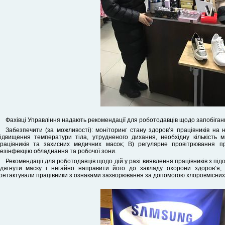
Фахівці Управління надають рекомендації для роботодавців щодо запобіган
Забезпечити (за можливості): моніторинг стану здоров’я працівників на 
ідвищення температури тіла, утрудненого дихання, необхідну кількість
рацівників та захисних медичних масок; В) регулярне провітрювання 
езінфекцію обладнання та робочої зони.
Рекомендації для роботодавців щодо дій у разі виявлення працівників з під
дягнути маску і негайно направити його до закладу охорони здоров’я;
онтактували працівники з ознаками захворювання за допомогою хлоровмісних 