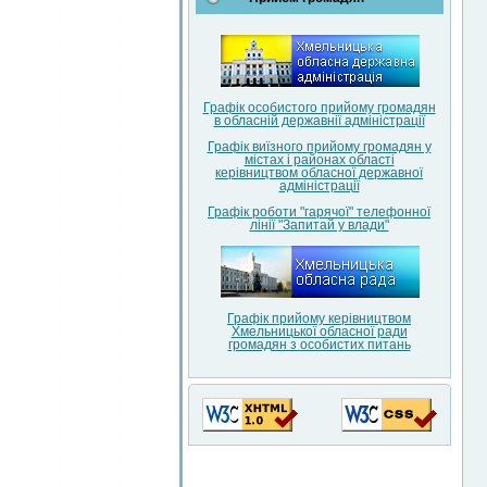
Графік особистого прийому громадян
в обласній державнії адміністрації
Графік виїзного прийому громадян у
містах і районах області
керівництвом обласної державної
адміністрації
Графік роботи "гарячої" телефонної
лінії "Запитай у влади"
Графік прийому керівництвом
Хмельницької обласної ради
громадян з особистих питань