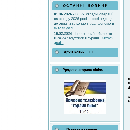
О С Т А Н Н І Н О В И Н И
01.06.2026
- НСЗУ: складні операції
на серці у 2026 році — нові підходи
до оплати та концентрації допомоги
читати далі...
16.02.2024
- Проект з кібербезпеки
BRAMA запустили в Україні
читати
далі...
Архів новин ↓ ↓ ↓
Урядова «гаряча лінія»
п
п
д
о
к
Прийом громадян