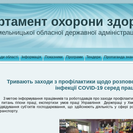
ртамент охорони здо
ельницької обласної державної адміністрац
ди області
Інформація
Показники
Програми
Тендери
Пропаганда зна
Тривають заходи з профілактики щодо розпов
інфекції COVID-19 серед прац
З метою інформування працівників та роботодавців про заходи профілактик
 питань гігієни праці, експертизи умов праці Управління Держпраці у Хм
ідвідування суб’єктів господарювання, що здійснюють діяльність у сфері роз
ранспорту.