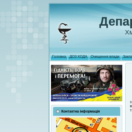
Депа
Хм
Головна
ДОЗ ХОДА
Очищення влади
Закла
з
в
т
Контактна інформація