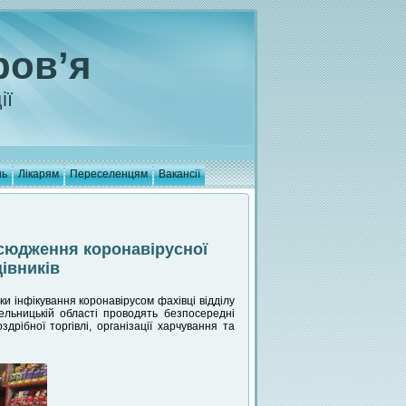
ров’я
ії
нь
Лікарям
Переселенцям
Вакансії
сюдження коронавірусної
івників
и інфікування коронавірусом фахівці відділу
ельницькій області проводять безпосередні
дрібної торгівлі, організації харчування та