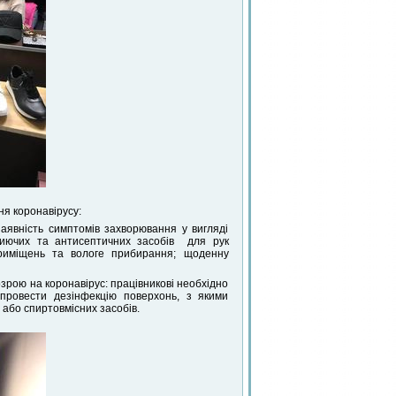
ня коронавірусу:
наявність симптомів захворювання у вигляді
 миючих та антисептичних засобів для рук
приміщень та вологе прибирання; щоденну
озрою на коронавірус: працівникові необхідно
 провести дезінфекцію поверхонь, з якими
або спиртовмісних засобів.