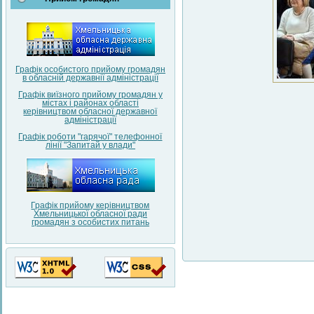
Графік особистого прийому громадян
в обласній державнії адміністрації
Графік виїзного прийому громадян у
містах і районах області
керівництвом обласної державної
адміністрації
Графік роботи "гарячої" телефонної
лінії "Запитай у влади"
Графік прийому керівництвом
Хмельницької обласної ради
громадян з особистих питань