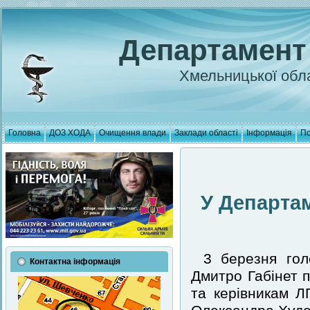
Департамент
Хмельницької обла
Головна
ДОЗ ХОДА
Очищення влади
Заклади області
Інформація
По
У Департа
3 березня гол
Контактна інформація
Дмитро Габінет 
та керівникам Л