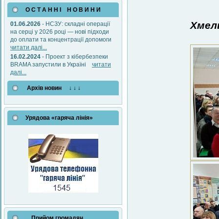
О С Т А Н Н І Н О В И Н И
Хмел
01.06.2026
- НСЗУ: складні операції
на серці у 2026 році — нові підходи
до оплати та концентрації допомоги
читати далі...
16.02.2024
- Проект з кібербезпеки
BRAMA запустили в Україні
читати
далі...
Архів новин ↓ ↓ ↓
Урядова «гаряча лінія»
Прийом громадян