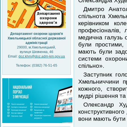
Олександра Худе
Дмитро Анатол
спільнота Хмельн
керівником кол
професіоналів, 
Департамент охорони здоров’я
медична галузь 
Хмельницької обласної державної
адміністрації
були простими,
29000, м.Хмельницький,
мають були задо
вулиця Шевченка, 46
Email:
doz.khm@doz.adm-km.gov.ua
системи охорон
спільно».
Телефон: (0382) 76-51-65
Заступник гол
Хмельниччини п
кожного, створ
мудрі рішення та
Олександр Ху
конструктивного 
вони мають бути