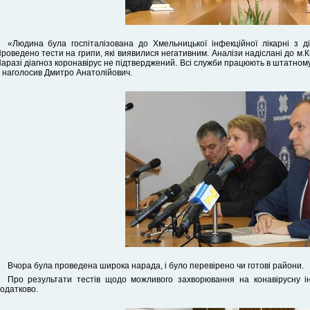
«Людина була госпіталізована до Хмельницької інфекційної лікарні з ді
роведено тести на грипи, які виявилися негативним. Аналізи надіслані до м.
аразі діагноз коронавірус не підтверджений. Всі служби працюють в штатному
 наголосив Дмитро Анатолійович.
Вчора була проведена широка нарада, і було перевірено чи готові райони.
Про результати тестів щодо можливого захворювання на конавірусну і
одатково.