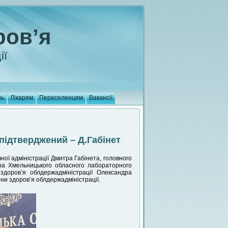
ров’я
ії
нь
Лікарям
Переселенцям
Вакансії
 підтверджений – Д.Габінет
ної адміністрації Дмитра Габінета, головного
ора Хмельницького обласного лабораторного
доров’я облдержадміністрації Олександра
и здоров’я облдержадміністрації.