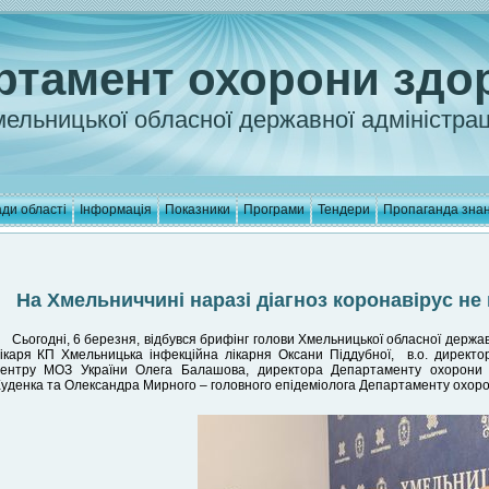
ртамент охорони здо
ельницької обласної державної адміністрац
ди області
Інформація
Показники
Програми
Тендери
Пропаганда зна
На Хмельниччині наразі діагноз коронавірус не
Сьогодні, 6 березня, відбувся брифінг голови Хмельницької обласної держав
ікаря КП Хмельницька інфекційна лікарня Оксани Піддубної, в.о. директ
ентру МОЗ України Олега Балашова, директора Департаменту охорони з
уденка та Олександра Мирного – головного епідеміолога Департаменту охорон