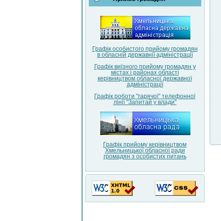
Графік особистого прийому громадян
в обласній державнії адміністрації
Графік виїзного прийому громадян у
містах і районах області
керівництвом обласної державної
адміністрації
Графік роботи "гарячої" телефонної
лінії "Запитай у влади"
Графік прийому керівництвом
Хмельницької обласної ради
громадян з особистих питань