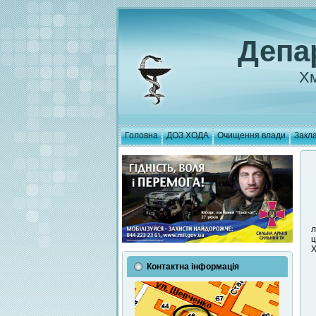
Депа
Хм
Головна
ДОЗ ХОДА
Очищення влади
Закла
л
ц
Х
Контактна інформація