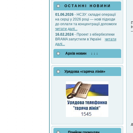
О С Т А Н Н І Н О В И Н И
01.06.2026
- НСЗУ: складні операції
на серці у 2026 році — нові підходи
П
до оплати та концентрації допомоги
Н
читати далі...
–
16.02.2024
- Проект з кібербезпеки
BRAMA запустили в Україні
читати
далі...
Архів новин ↓ ↓ ↓
Урядова «гаряча лінія»
д
Прийом громадян