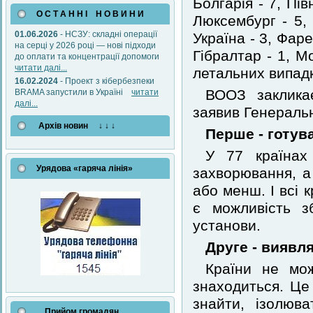
Болгарія - 7, Пів
О С Т А Н Н І Н О В И Н И
Люксембург - 5, 
01.06.2026
- НСЗУ: складні операції
Україна - 3, Фаре
на серці у 2026 році — нові підходи
Гібралтар - 1, М
до оплати та концентрації допомоги
читати далі...
летальних випадкі
16.02.2024
- Проект з кібербезпеки
ВООЗ закликає
BRAMA запустили в Україні
читати
далі...
заявив Генераль
Архів новин ↓ ↓ ↓
Перше - готув
У 77 країнах
Урядова «гаряча лінія»
захворювання, а 
або менш. І всі 
є можливість з
установи.
Друге - виявля
Країни не мож
знаходиться. Це
знайти, ізолюв
Прийом громадян