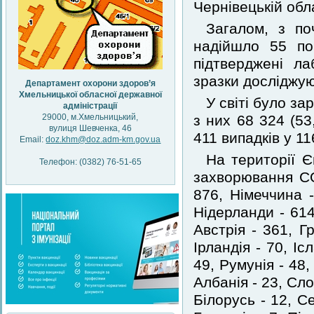
Чернівецькій обл
Загалом, з по
надійшло 55 по
підтверджені ла
зразки досліджую
Департамент охорони здоров’я
Хмельницької обласної державної
У світі було з
адміністрації
29000, м.Хмельницький,
з них 68 324 (5
вулиця Шевченка, 46
411 випадків у 11
Email:
doz.khm@doz.adm-km.gov.ua
На території Є
Телефон: (0382) 76-51-65
захворювання COV
876, Німеччина -
Нідерланди - 614
Австрія - 361, Гр
Ірландія - 70, І
49, Румунія - 48,
Албанія - 23, Сло
Білорусь - 12, Се