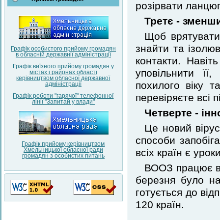
розірвати ланцюг
Третє - зменш
Щоб врятувати
знайти та ізолюв
Графік особистого прийому громадян
в обласній державнії адміністрації
контакти. Навіт
Графік виїзного прийому громадян у
уповільнити її
містах і районах області
керівництвом обласної державної
похилого віку т
адміністрації
перевіряєте всі п
Графік роботи "гарячої" телефонної
лінії "Запитай у влади"
Четверте - ін
Це новий вірус
способи запобіга
Графік прийому керівництвом
Хмельницької обласної ради
всіх країн є урок
громадян з особистих питань
ВООЗ працює вд
березня було на
готується до від
120 країн.