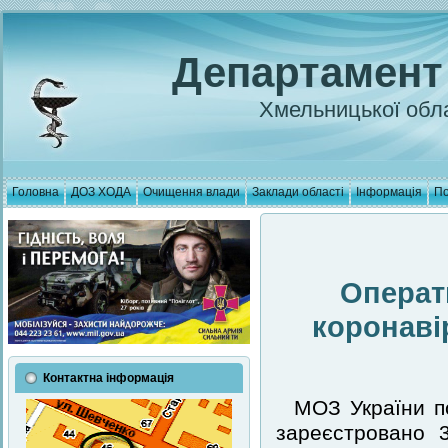
Департамент
Хмельницької обла
Головна
ДОЗ ХОДА
Очищення влади
Заклади області
Інформація
По
Операт
коронаві
Контактна інформація
МОЗ України п
зареєстровано 