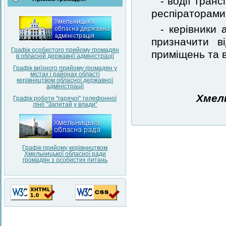
- водії тран
респіраторами 
- керівники
призначити в
Графік особистого прийому громадян
приміщень та 
в обласній державнії адміністрації
Графік виїзного прийому громадян у
містах і районах області
керівництвом обласної державної
адміністрації
Хмел
Графік роботи "гарячої" телефонної
лінії "Запитай у влади"
Графік прийому керівництвом
Хмельницької обласної ради
громадян з особистих питань