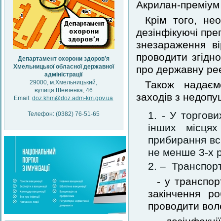
Акрилан-преміум к
Крім того, не
дезінфікуючі пре
знезараження ві
проводити згідно
Департамент охорони здоров’я
Хмельницької обласної державної
про державну ре
адміністрації
29000, м.Хмельницький,
Також надаєм
вулиця Шевченка, 46
заходів з недоп
Email:
doz.khm@doz.adm-km.gov.ua
- У торгови
Телефон: (0382) 76-51-65
інших місцях
прибирання вс
не менше 3-х р
– Транспорт
- у транспо
закінчення р
проводити вол