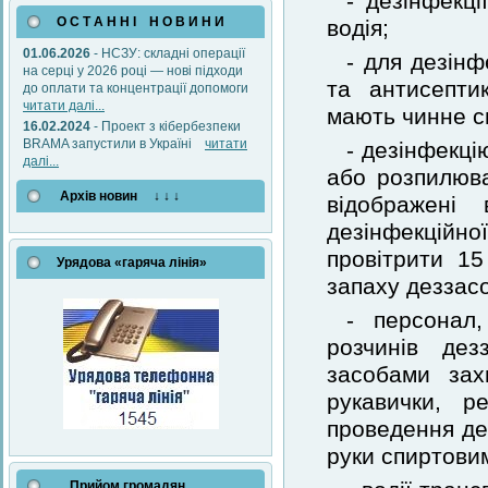
- дезінфекці
О С Т А Н Н І Н О В И Н И
водія;
01.06.2026
- НСЗУ: складні операції
- для дезінф
на серці у 2026 році — нові підходи
та антисепти
до оплати та концентрації допомоги
читати далі...
мають чинне с
16.02.2024
- Проект з кібербезпеки
BRAMA запустили в Україні
читати
- дезінфекц
далі...
або розпилюва
Архів новин ↓ ↓ ↓
відображені 
дезінфекційно
провітрити 1
Урядова «гаряча лінія»
запаху деззасо
- персонал
розчинів дез
засобами зах
рукавички, ре
проведення дез
руки спиртови
Прийом громадян