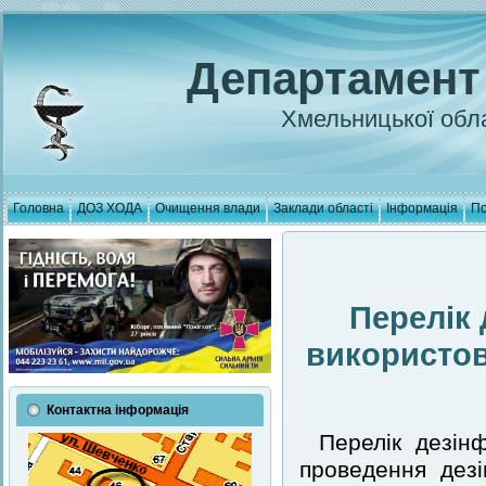
Департамент
Хмельницької обла
Головна
ДОЗ ХОДА
Очищення влади
Заклади області
Інформація
По
Перелік 
використов
Контактна інформація
Перелік дезін
проведення дезі