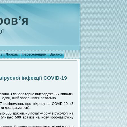
ров’я
ії
нь
Лікарям
Переселенцям
Вакансії
русної інфекції COVID-19
ровано 3 лабораторно підтверджених випадки
 - один, який завершився летально.
7 повідомлень про підозру на COVID-19, (3
зки досліджується).
о 500 зразків. «З початку року вірусологічна
близько 500 зразків на нову коронавірусну