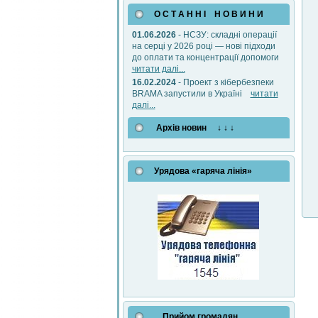
О С Т А Н Н І Н О В И Н И
01.06.2026
- НСЗУ: складні операції
на серці у 2026 році — нові підходи
до оплати та концентрації допомоги
читати далі...
16.02.2024
- Проект з кібербезпеки
BRAMA запустили в Україні
читати
далі...
Архів новин ↓ ↓ ↓
Урядова «гаряча лінія»
Прийом громадян