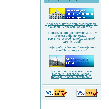
Графік особистого прийому громадян
в обласній державнії адміністрації
Графік виїзного прийому громадян у
містах і районах області
керівництвом обласної державної
адміністрації
Графік роботи "гарячої" телефонної
лінії "Запитай у влади"
Графік прийому керівництвом
Хмельницької обласної ради
громадян з особистих питань