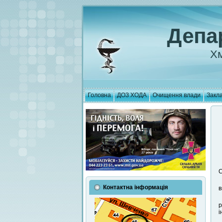
Депа
Хм
Головна
ДОЗ ХОДА
Очищення влади
Закла
C
Контактна інформація
в
р
і