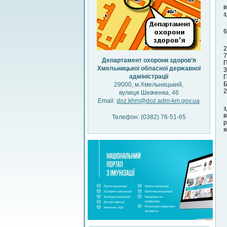
в
з
6
2
7
Департамент охорони здоров’я
П
Хмельницької обласної державної
3
адміністрації
Г
Б
29000, м.Хмельницький,
2
вулиця Шевченка, 46
Email:
doz.khm@doz.adm-km.gov.ua
з
в
Телефон: (0382) 76-51-65
р
я