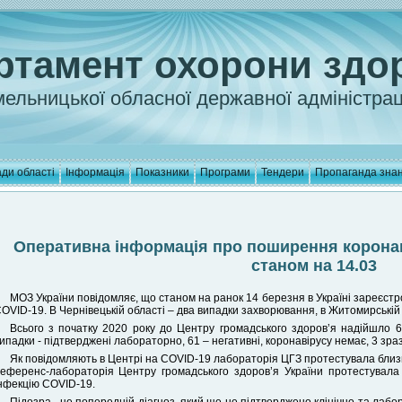
ртамент охорони здо
ельницької обласної державної адміністрац
ди області
Інформація
Показники
Програми
Тендери
Пропаганда зна
Оперативна інформація про поширення коронаві
станом на 14.03
МОЗ України повідомляє, що станом на ранок 14 березня в Україні зареєст
OVID-19. В Чернівецькій області – два випадки захворювання, в Житомирській
Всього з початку 2020 року до Центру громадського здоров’я надійшло 6
ипадки - підтверджені лабораторно, 61 – негативні, коронавірусу немає, 3 зра
Як повідомляють в Центрі на COVID-19 лабораторія ЦГЗ протестувала близьк
еференс-лабораторія Центру громадського здоров’я України протестувала 
нфекцію COVID-19.