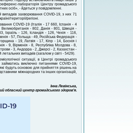
ораторно. Підозру встановлюють лікарі лише у
а референс-лабораторія Центру громадського
них осіб», - йдеться у повідомленні.
9 випадків захворювання COVID-19, з них 71
аїні/території/регіоні.
ання COVID-19 (Італія - 17 660, Іспанія - 4
 Великобританія - 802, Данія - 801, Швеція -
3, Ізраїль - 126, Ісландія - 126, Чехія - 116,
венія - 57, Польща - 49, Російська Федерація -
горщина - 19, Латвія - 17, Кіпр - 14, Боснія і
ія - 9, Вірменія - 8, Республіка Молдова - 8,
строви - 3, Андорра - 2, Джерсі - 2, Казахстан -
4 летальних випадків (загалом у світі - 5429).
іологічної ситуації, в Центрі громадського
е займатись виключно питаннями COVID-19,
 які будуть основою для прийняття рішень на
дставники міжнародних та інших організацій,
Інна Левінська,
й обласний центр громадського здоров’я.