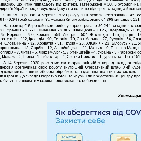
Підозра - це попередній діагноз, який ще не підтверджено клінічно та лаб
ипадках, що чітко підпадають під критерії, затверджені МОЗ. Вірусологічн
доров'я України продовжує досліджувати не лише підозрілі випадки, а й контакт
Станом на ранок 14 березня 2020 року у світі було зареєстровано 145 36
94 (49,3%) осіб одужали. За межами Китаю зафіксовано 64 398 випадків у 121 кр
На території Європейського регіону зареєстровано 36 244 випадки захворюв
31, Франція - 3 661, Німеччина - 3 062, Швейцарія - 1 125, Нідерланди - 804,
75, Норвегія - 750, Бельгія - 559, Австрія - 504, Фінляндія - 155, Греція - 13
ортугалія - 112, Ірландія - 90, Естонія - 79, Сан-Марино - 77, Румунія - 64, Сло
4, Словаччина - 32, Хорватія - 31, Грузія - 25, Албанія - 23, Білорусь - 21, У
ерцеговина - 13, Сербія - 12, Азербайджан - 11, Мальта - 9, Північна Македон
олгарія - 7, Литва - 6, Люксембург - 5, Ліхтенштейн - 4, Україна - 3, Фарерські о
, Монако - 2, Гернсі - 1, Гібралтар - 1, Святий Престол - 1,Туреччина - 1) та 151
З 14 березня 2020 року з метою координації дій у період складної епідем
доров’я розпочинає свою роботу внутрішній Оперативний штаб, якій буд
ідповідями на запити, збором, обробкою та наданням аналітичних висновків,
івні країни. До складу Оперативного штабу увійшли представники Центру, пре
кі будуть працювати у режимі ненормованого робочого дня.
Хмельницьки