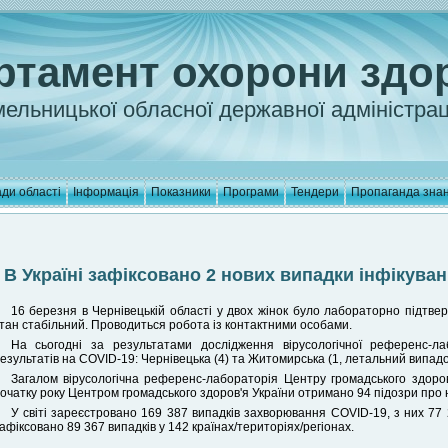
ртамент охорони здо
ельницької обласної державної адміністрац
ди області
Інформація
Показники
Програми
Тендери
Пропаганда зна
В Україні зафіксовано 2 нових випадки інфікува
16 березня в Чернівецькій області у двох жінок було лабораторно підтвер
тан стабільний. Проводиться робота із контактними особами.
На сьогодні за результатами дослідження вірусологічної референс-л
езультатів на COVID-19: Чернівецька (4) та Житомирська (1, летальний випадок
Загалом вірусологічна референс-лабораторія Центру громадського здоров
очатку року Центром громадського здоров'я України отримано 94 підозри про 
У світі зареєстровано 169 387 випадків захворювання COVID-19, з них 77
афіксовано 89 367 випадків у 142 країнах/територіях/регіонах.