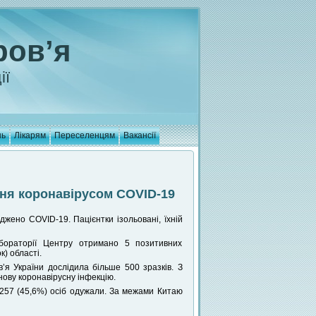
ров’я
ії
нь
Лікарям
Переселенцям
Вакансії
ння коронавірусом COVID-19
джено COVID-19. Пацієнтки ізольовані, їхній
абораторії Центру отримано 5 позитивних
) області.
’я України дослідила більше 500 зразків. З
нову коронавірусну інфекцію.
 257 (45,6%) осіб одужали. За межами Китаю