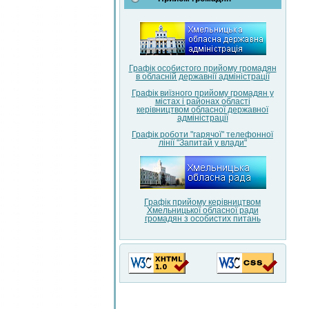
Графік особистого прийому громадян
в обласній державнії адміністрації
Графік виїзного прийому громадян у
містах і районах області
керівництвом обласної державної
адміністрації
Графік роботи "гарячої" телефонної
лінії "Запитай у влади"
Графік прийому керівництвом
Хмельницької обласної ради
громадян з особистих питань