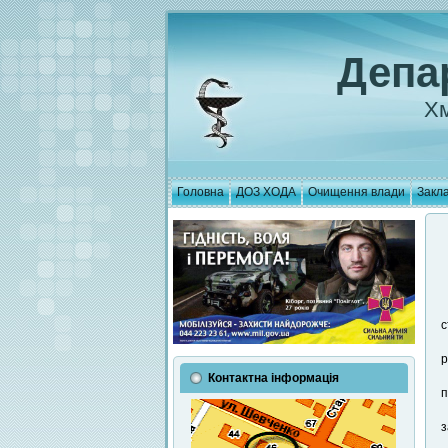
Депа
Хм
Головна
ДОЗ ХОДА
Очищення влади
Закла
с
р
Контактна інформація
п
з