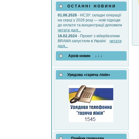
О С Т А Н Н І Н О В И Н И
01.06.2026
- НСЗУ: складні операції
на серці у 2026 році — нові підходи
до оплати та концентрації допомоги
читати далі...
16.02.2024
- Проект з кібербезпеки
BRAMA запустили в Україні
читати
далі...
Архів новин ↓ ↓ ↓
Урядова «гаряча лінія»
Прийом громадян