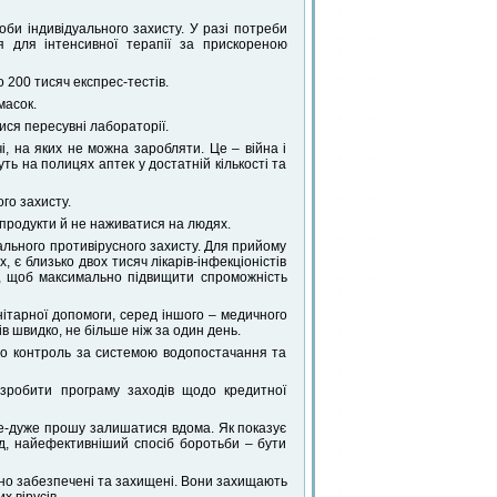
оби індивідуального захисту. У разі потреби
я для інтенсивної терапії за прискореною
 200 тисяч експрес-тестів.
масок.
ися пересувні лабораторії.
, на яких не можна заробляти. Це – війна і
ть на полицях аптек у достатній кількості та
го захисту.
 продукти й не наживатися на людях.
уального противірусного захисту. Для прийому
, є близько двох тисяч лікарів-інфекціоністів
и, щоб максимально підвищити спроможність
тарної допомоги, серед іншого – медичного
 швидко, не більше ніж за один день.
но контроль за системою водопостачання та
озробити програму заходів щодо кредитної
уже-дуже прошу залишатися вдома. Як показує
ад, найефективніший спосіб боротьби – бути
но забезпечені та захищені. Вони захищають