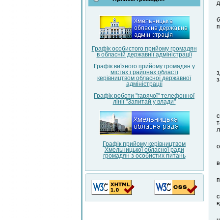
д
б
п
Графік особистого прийому громадян
в обласній державнії адміністрації
Графік виїзного прийому громадян у
містах і районах області
з
керівництвом обласної державної
з
адміністрації
Графік роботи "гарячої" телефонної
лінії "Запитай у влади"
с
т
л
Графік прийому керівництвом
о
Хмельницької обласної ради
громадян з особистих питань
в
п
с
в