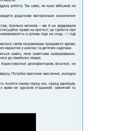
х вірусів.
ану роботу. Так само, як наші військові на
овадити додаткове матеріальне заохочення
тва, боялися мітингів – ми б не відкривали
ституційне право на протест, це турбота про
ахворюваність в цілому піде на спад – і тоді
звольте своїм працівникам працювати вдома,
ерез карантин у школах та дитячих садочках.
ються навіть легкі симптоми захворювання,
ися до сімейного лікаря.
. Користуватися дезінфектором, вітатися, не
.
авірусу. Потрібні критичне мислення, холодна
ть посіяти паніку серед нас, серед українців.
с з вами не здолали пташиний, свинячий та