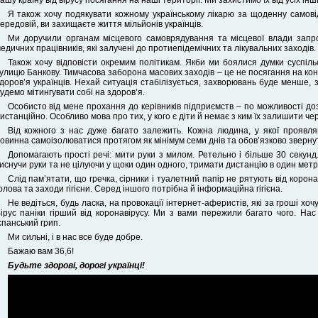
ашу країну від вірусу посягання на наші території. Ми захистимо їх від усіх інши
Я також хочу подякувати кожному українському лікарю за щоденну самовідд
ередовій, ви захищаєте життя мільйонів українців.
Ми доручили органам місцевого самоврядування та місцевої влади запр
едичних працівників, які залучені до протиепідемічних та лікувальних заходів.
Також хочу відповісти окремим політикам. Якби ми боялися думки суспільс
улицю Банкову. Тимчасова заборона масових заходів – це не посягання на кон
доров’я українців. Нехай ситуація стабілізується, захворювань буде менше, з
удемо мітингувати собі на здоров’я.
Особисто від мене прохання до керівників підприємств – по можливості до
истанційно. Особливо мова про тих, у кого є діти й немає з ким їх залишити ч
Від кожного з нас дуже багато залежить. Кожна людина, у якої проявля
овинна самоізолюватися протягом як мінімум семи днів та обов’язково звернут
Допомагають прості речі: мити руки з милом. Ретельно і більше 30 секунд
иснучи руки та не цілуючи у щоки один одного, тримати дистанцію в один метр
Слід пам’ятати, що гречка, сірники і туалетний папір не рятують від корон
олова та заходи гігієни. Серед іншого потрібна й інформаційна гігієна.
Не ведіться, будь ласка, на провокації інтернет-аферистів, які за гроші хочу
ірус паніки гірший від коронавірусу. Ми з вами пережили багато чого. На
спанський грип.
Ми сильні, і в нас все буде добре.
Бажаю вам 36,6!
Будьте здорові, дорогі українці!