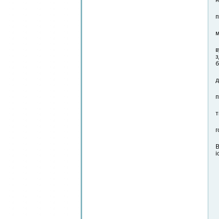
н
п
м
в
з
б
д
п
т
г
В
і