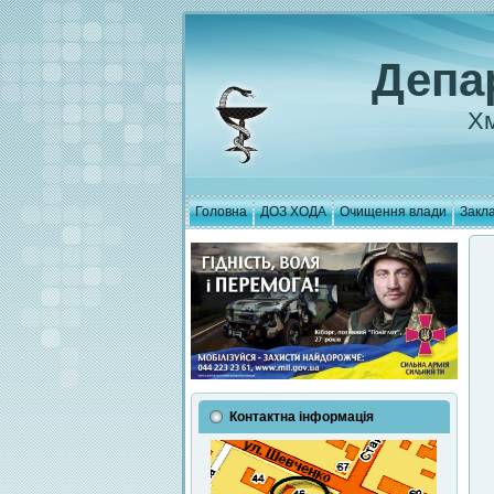
Депа
Хм
Головна
ДОЗ ХОДА
Очищення влади
Закла
Контактна інформація