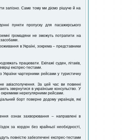
ти запізно. Саме тому ми діємо рішуче й на
донні пункти пропуску для пасажирського
оземні громадяни не зможуть потрапити на
и засобами.
роживання в Україні, зокрема – представники
родовжать працювати. Екіпажі суден, літаків,
евірці експрес-тестами.
в з України чартерними рейсами у туристичну
е авіасполучення. За цей час ви повинні
мають звернутися в українське консульство. У
му окремими нерегулярними рейсами.
іальний борт поверне додому українців, які
влення ознак захворювання – направлені в
здок за кордон без крайньої необхідності,
удуть повністю забезпечені експрес-тестами