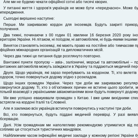
Але ми не будемо чекати офіційної сотні або тисячі хворих.
У питанні життя і здоров’я українців не може бути «передчасно». Може бу
ипередження.
Сьогодні вирішено наступне:
Перше. Ми закриваємо кордон для іноземців. Будуть закриті прикор
получення.
Два тижні, починаючи з 00 годин 01 хвилини 16 березня 2020 року ін
ериторію України. Ні літаком, ні поїздом, ні автомобілем, ні будь-якими іншим
Виняток становлять іноземці, які мають право на постійне або тимчасове п
фіційних міжнародних організацій та дипломатичних місій.
Через два тижні це питання буде розглянуто повторно.
Вантажні пункти пропуску – авіа-, залізничні, морські та автомобільні – п
антажних автомобілів можуть заїжджати в Україну та піддаються медичній пер
Друге. Щодо українців, які зараз перебувають за кордоном. Ті, хто вилеті
одорож, точно повернуться додому згідно з розкладом.
Щодо інших громадян України. Через три доби ми закриваємо регулярн
овернутися додому. Ті, хто з об’єктивних причин не встигне цього зробити, 
пільній взаємодії з українськими авіакомпаніями вони будуть повернуті додо
Ми вже успішно евакуювали громадян з Китаю. І вже цими вихідними спец
астрягли на кордоні Італії та Словенії.
Але я закликаю всіх українців встигнути повернутись у наступні три доби.
Всі, хто повернуться, будуть піддані медичній перевірці. У разі вия
бсервацію.
Далі. Усім громадянам ми наполегливо рекомендуємо утриматися від пої
собливо це стосується туристичних мандрівок.
Найближчим часом інфекційні медичні заклади у кожному регіоні України б