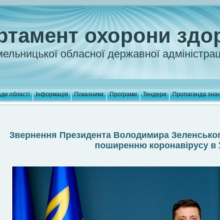
ртамент охорони здо
ельницької обласної державної адміністрац
ди області
Інформація
Показники
Програми
Тендери
Пропаганда зна
Звернення Президента Володимира Зеленського
поширенню коронавірусу в У