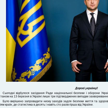
Дорогі українці!
Сьогодні відбулося засідання Ради національної безпеки і оборони Укра
таном на 13 березня в Україні лише три підтверджених випадки захворювання. 
Було вирішено запровадити низку заходів задля безпеки життя та здоров’я
іям країн, де статистика в десять і навіть сто разів гірша від України.