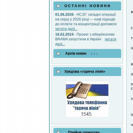
О С Т А Н Н І Н О В И Н И
в
01.06.2026
- НСЗУ: складні операції
на серці у 2026 році — нові підходи
до оплати та концентрації допомоги
с
читати далі...
16.02.2024
- Проект з кібербезпеки
т
BRAMA запустили в Україні
читати
далі...
о
Архів новин ↓ ↓ ↓
в
Урядова «гаряча лінія»
п
п
с
з
о
о
Прийом громадян