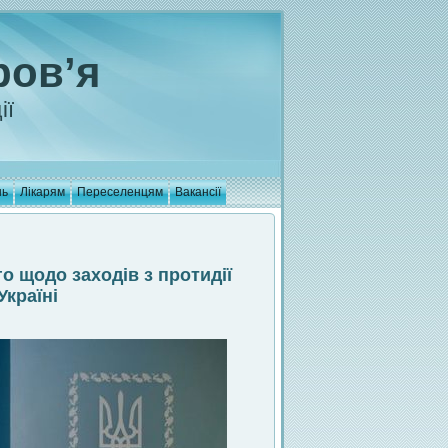
ров’я
ії
нь
Лікарям
Переселенцям
Вакансії
 щодо заходів з протидії
країні