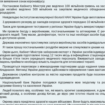
ля виявлення ознак коронавірусу.
Постановою Кабінету Міністрів уже виділено 100 мільйонів гривень на зас
уде негайно виділено 500 мільйонів на закупівлю медичного обладнанн
роцедурою.
Невідкладно Інститутом молекулярної біології НАН України буде виготовлено
З державного резерву до закладів охорони здоров’я передано 10 мільйонів 
Також для проведення тестування у регіонах України будуть використовуват
Ми провели бесіду з виробниками, постачальниками та аптекарями. Є речі
доров’я людей. Тому маски, дезінфектори, тести та інші необхідні засоби буду
а доступною ціною.
Держава економічно простимулює запуск виробництва засобів індивідуально
Я також прошу постачальників і роздрібні мережі не спекулювати цінами на
Окрім цього, Кабінет Міністрів заборонив експорт з України засобів індивід
кладних випадків підготовлені понад 12 тисяч місць в інфекційних стаціонарах
а більше п’яти тисяч середнього медичного персоналу. Вживаються заход
ікарень приймати необхідну кількість пацієнтів для інтенсивної терапії.
Проводяться переговори з міжнародними партнерами щодо надання гумані
бладнання. Митниці України доручено здійснювати оформлення таких вантажів
Державною службою контролю за якістю харчових продуктів буде посиле
одовідведення.
Національний банк України погодився підтримати мою ініціативу та р
ідтримки бізнесу та населення України.
Людей похилого віку, особливо тих, які мають хронічні захворювання, я д
вітовий досвід, а особливо досвід Китаю, де вірус уже істотно пішов на сп
дома.
Окрема увага приділена здоров’ю наших військових. Вони будуть максималь