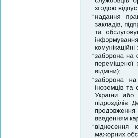
службовців о
згодою відпус
надання пра
закладів, під
та обслугову
інформуванн
комунікаційні
заборона на с
переміщеної 
відміни);
заборона на 
іноземців та 
України або 
підрозділів 
продовження с
введенням ка
віднесення 
мажорних обс