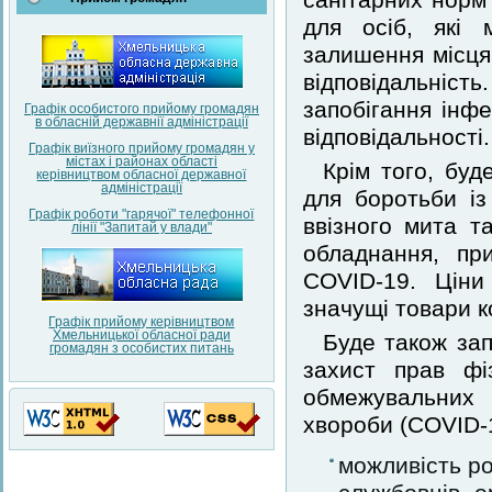
санітарних норм 
для осіб, які 
залишення місця
відповідальніс
запобігання інф
Графік особистого прийому громадян
в обласній державнії адміністрації
відповідальності.
Графік виїзного прийому громадян у
містах і районах області
Крім того, бу
керівництвом обласної державної
адміністрації
для боротьби із
Графік роботи "гарячої" телефонної
ввізного мита т
лінії "Запитай у влади"
обладнання, пр
COVID-19. Ціни
значущі товари к
Графік прийому керівництвом
Хмельницької обласної ради
Буде також за
громадян з особистих питань
захист прав фі
обмежувальних 
хвороби (COVID-1
можливість ро