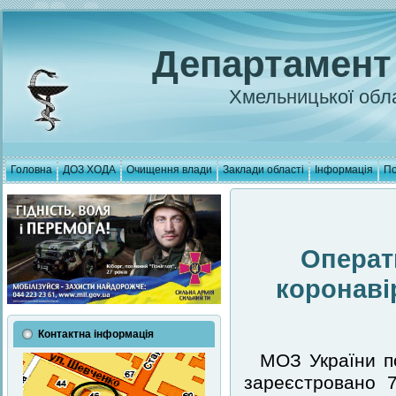
Департамент
Хмельницької обла
Головна
ДОЗ ХОДА
Очищення влади
Заклади області
Інформація
По
Операт
коронаві
Контактна інформація
МОЗ України п
зареєстровано 