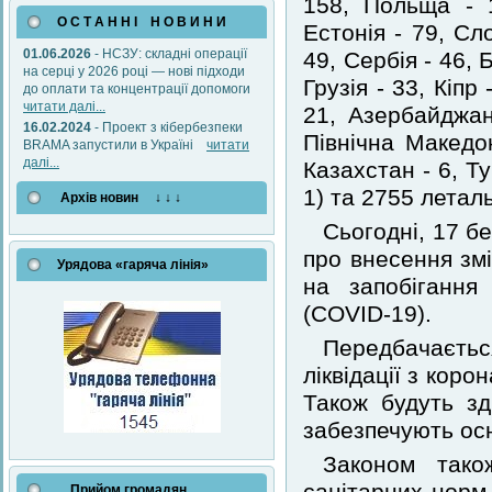
158, Польща - 
О С Т А Н Н І Н О В И Н И
Естонія - 79, Сл
01.06.2026
- НСЗУ: складні операції
49, Сербія - 46, 
на серці у 2026 році — нові підходи
Грузія - 33, Кіпр
до оплати та концентрації допомоги
читати далі...
21, Азербайджан
16.02.2024
- Проект з кібербезпеки
Північна Македон
BRAMA запустили в Україні
читати
далі...
Казахстан - 6, Ту
1) та 2755 леталь
Архів новин ↓ ↓ ↓
Сьогодні, 17 б
про внесення змі
Урядова «гаряча лінія»
на запобігання
(COVID-19).
Передбачаєтьс
ліквідації з кор
Також будуть зд
забезпечують осн
Законом тако
Прийом громадян