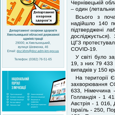
Чернівецькій обл
– один (летальни
Всього з поч
надійшло 140 п
підтверджені ла
Департамент охорони здоров’я
Хмельницької обласної державної
досліджується).
адміністрації
ЦГЗ протестувала
29000, м.Хмельницький,
вулиця Шевченка, 46
COVID-19.
Email:
doz.khm@doz.adm-km.gov.ua
У світі було 
Телефон: (0382) 76-51-65
19, з них 79 43
випадків у 150 кр
На території Є
захворювання COV
633, Німеччина 
Голландія - 1 41
Австрія - 1 016, 
Ізраїль - 250, По