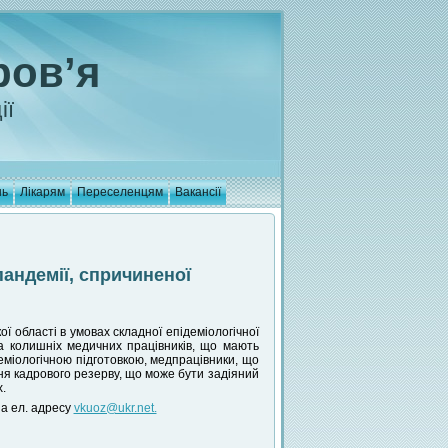
ров’я
ії
нь
Лікарям
Переселенцям
Вакансії
андемії, спричиненої
області в умовах складної епідеміологічної
ла колишніх медичних працівників, що мають
деміологічною підготовкою, медпрацівники, що
я кадрового резерву, що може бути задіяний
.
а ел. адресу
vkuoz@ukr.net.