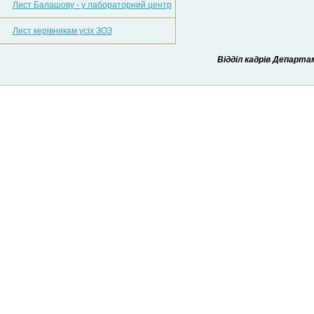
Лист Балашову - у лабораторний центр
Лист керівникам усіх ЗОЗ
Відділ кадрів Департ