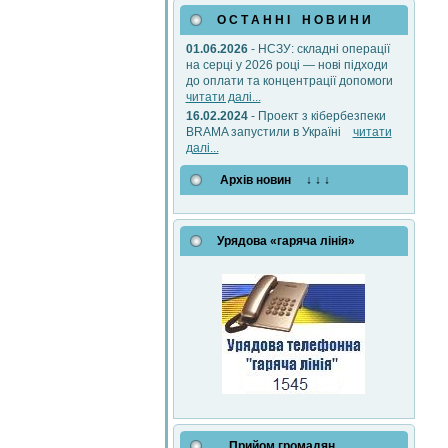
О С Т А Н Н І Н О В И Н И
01.06.2026
- НСЗУ: складні операції
на серці у 2026 році — нові підходи
до оплати та концентрації допомоги
читати далі...
16.02.2024
- Проект з кібербезпеки
BRAMA запустили в Україні
читати
далі...
Архів новин ↓ ↓ ↓
Урядова «гаряча лінія»
Прийом громадян