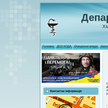
Депа
Хм
Головна
ДОЗ ХОДА
Очищення влади
Закла
с
д
з
Контактна інформація
у