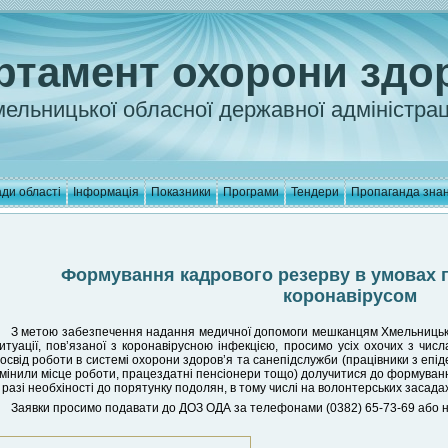
ртамент охорони здо
ельницької обласної державної адміністрац
ди області
Інформація
Показники
Програми
Тендери
Пропаганда зна
Формування кадрового резерву в умовах п
коронавірусом
З метою забезпечення надання медичної допомоги мешканцям Хмельницької 
итуації, пов’язаної з коронавірусною інфекцією, просимо усіх охочих з чис
освід роботи в системі охорони здоров’я та санепідслужби (працівники з епі
мінили місце роботи, працездатні пенсіонери тощо) долучитися до формуванн
 разі необхіності до порятунку подолян, в тому числі на волонтерських засадах
Заявки просимо подавати до ДОЗ ОДА за телефонами (0382) 65-73-69 або н