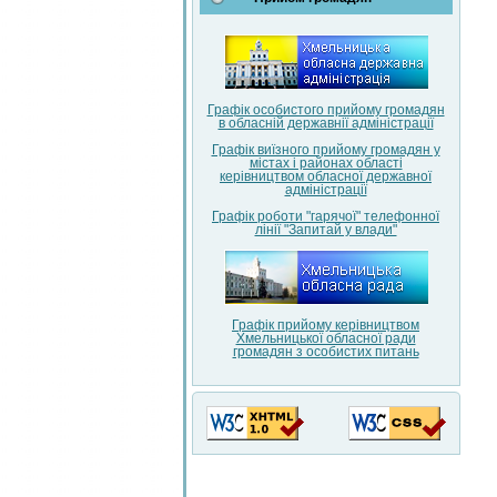
Графік особистого прийому громадян
в обласній державнії адміністрації
Графік виїзного прийому громадян у
містах і районах області
керівництвом обласної державної
адміністрації
Графік роботи "гарячої" телефонної
лінії "Запитай у влади"
Графік прийому керівництвом
Хмельницької обласної ради
громадян з особистих питань