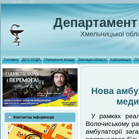
Департамент
Хмельницької обла
Головна
ДОЗ ХОДА
Очищення влади
Заклади області
Інформація
По
Нова амбу
меди
У рамках реал
Контактна інформація
Волочиському рай
амбулаторії заг