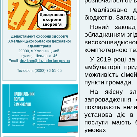
розпочалося біль
Реалізовано 
бюджетів. Загальн
Новий заклад
обладнанням згі
Департамент охорони здоров’я
високошвидкісн
Хмельницької обласної державної
адміністрації
комп’ютерною те
29000, м.Хмельницький,
вулиця Шевченка, 46
У 2019 році за
Email:
doz.khm@doz.adm-km.gov.ua
амбулаторії при
Телефон: (0382) 76-51-65
можливість сімей
пункти громади.
На якісну зл
запровадження 
покладають вели
установа діє в 
послуги мають 
умовах.