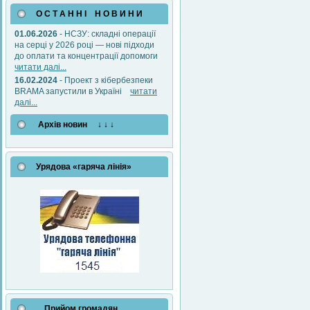
О С Т А Н Н І Н О В И Н И
01.06.2026
- НСЗУ: складні операції
на серці у 2026 році — нові підходи
до оплати та концентрації допомоги
читати далі...
16.02.2024
- Проект з кібербезпеки
BRAMA запустили в Україні
читати
далі...
Архів новин ↓ ↓ ↓
Урядова «гаряча лінія»
Прийом громадян