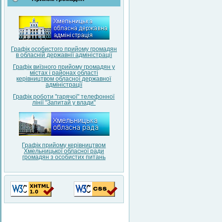
Графік особистого прийому громадян
в обласній державнії адміністрації
Графік виїзного прийому громадян у
містах і районах області
керівництвом обласної державної
адміністрації
Графік роботи "гарячої" телефонної
лінії "Запитай у влади"
Графік прийому керівництвом
Хмельницької обласної ради
громадян з особистих питань