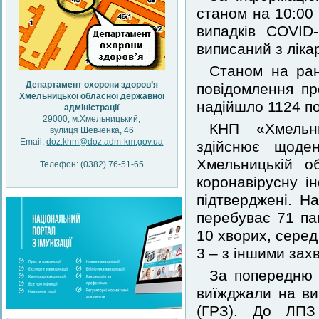
станом на 10:00
випадків COVID
виписаний з ліка
Станом на ран
Департамент охорони здоров’я
повідомлення пр
Хмельницької обласної державної
надійшло 1124 по
адміністрації
29000, м.Хмельницький,
КНП «Хмельни
вулиця Шевченка, 46
Email:
doz.khm@doz.adm-km.gov.ua
здійснює щоде
Хмельницькій о
Телефон: (0382) 76-51-65
коронавірусну і
підтверджені. На
перебуває 71 пац
10 хворих, серед
3 – з іншими за
За попередню 
виїжджали на ви
(ГРЗ). До ЛПЗ 