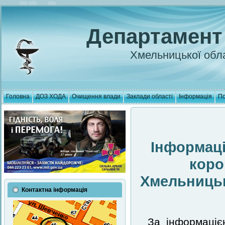
Департамент
Хмельницької обла
Головна
ДОЗ ХОДА
Очищення влади
Заклади області
Інформація
По
Інформаці
коро
Хмельницькі
Контактна інформація
За інформаціє