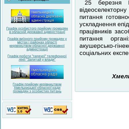
25 березня М
відеоселекторн
питання готовно
ускладнення епід
Графік особистого прийому громадян
працівників засо
в обласній державнії адміністрації
питання органі
Графік виїзного прийому громадян у
містах і районах області
акушерсько-гін
керівництвом обласної державної
адміністрації
соціальних експе
Графік роботи "гарячої" телефонної
лінії "Запитай у влади"
Хмел
Графік прийому керівництвом
Хмельницької обласної ради
громадян з особистих питань