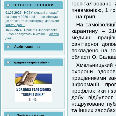
госпіталізовано 
О С Т А Н Н І Н О В И Н И
пневмонією, 1 г
01.06.2026
- НСЗУ: складні операції
– на грип.
на серці у 2026 році — нові підходи
до оплати та концентрації допомоги
На самоізоляці
читати далі...
карантину – 21
16.02.2024
- Проект з кібербезпеки
BRAMA запустили в Україні
читати
медичні праців
далі...
санітарної допо
Архів новин ↓ ↓ ↓
покладено на го
області О. Балаш
Урядова «гаряча лінія»
Хмельницький 
охорони здоров
працівниками за
інформації пр
профілактики і з
добу відбулося
надруковано пуб
та інших засобах
Прийом громадян