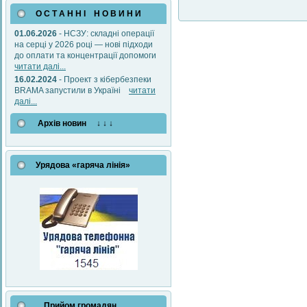
О С Т А Н Н І Н О В И Н И
01.06.2026
- НСЗУ: складні операції
на серці у 2026 році — нові підходи
до оплати та концентрації допомоги
читати далі...
16.02.2024
- Проект з кібербезпеки
BRAMA запустили в Україні
читати
далі...
Архів новин ↓ ↓ ↓
Урядова «гаряча лінія»
Прийом громадян