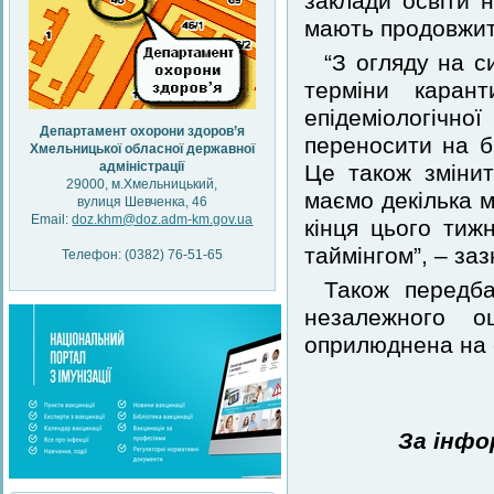
заклади освіти 
мають продовжити
“З огляду на с
терміни каран
епідеміологічно
Департамент охорони здоров’я
переносити на бі
Хмельницької обласної державної
адміністрації
Це також змінит
29000, м.Хмельницький,
маємо декілька м
вулиця Шевченка, 46
Email:
doz.khm@doz.adm-km.gov.ua
кінця цього тиж
таймінгом”, – за
Телефон: (0382) 76-51-65
Також передба
незалежного о
оприлюднена на с
За інфо