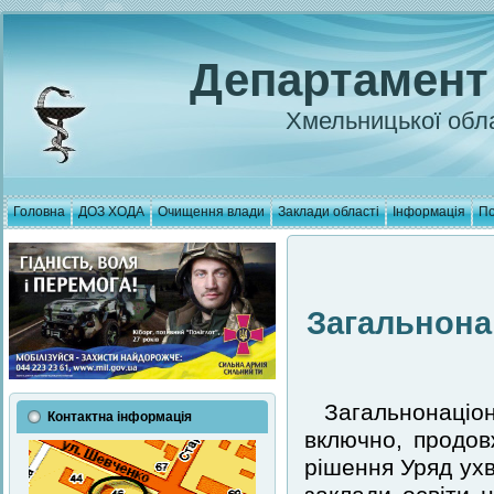
Департамент
Хмельницької обла
Головна
ДОЗ ХОДА
Очищення влади
Заклади області
Інформація
По
Загальнона
Загальнонаціо
Контактна інформація
включно, продов
рішення Уряд ухв