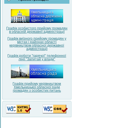
Графік особистого прийому громадян
в обласній державнії адміністрації
Графік виїзного прийому громадян у
містах і районах області
керівництвом обласної державної
адміністрації
Графік роботи "гарячої" телефонної
лінії "Запитай у влади"
Графік прийому керівництвом
Хмельницької обласної ради
громадян з особистих питань