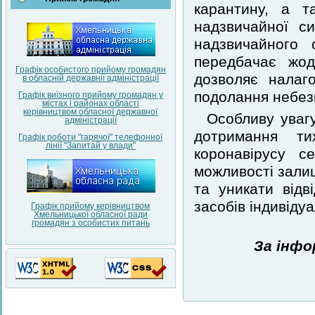
карантину, а т
надзвичайної си
надзвичайного 
передбачає жо
Графік особистого прийому громадян
дозволяє налаг
в обласній державнії адміністрації
подолання небезп
Графік виїзного прийому громадян у
містах і районах області
керівництвом обласної державної
Особливу уваг
адміністрації
дотримання ти
Графік роботи "гарячої" телефонної
лінії "Запитай у влади"
коронавірусу с
можливості залиш
та уникати відв
засобів індивіду
Графік прийому керівництвом
Хмельницької обласної ради
громадян з особистих питань
За інфо