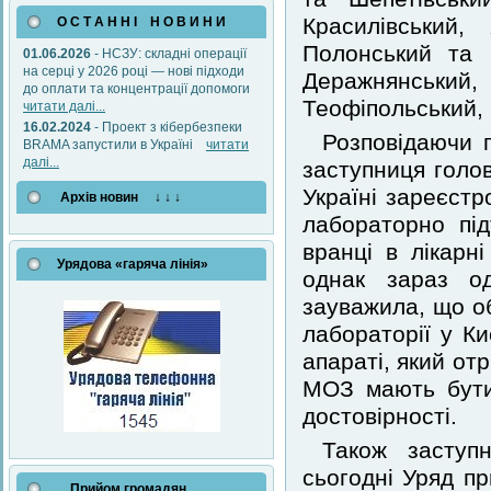
Красилівський
О С Т А Н Н І Н О В И Н И
Полонський та 
01.06.2026
- НСЗУ: складні операції
на серці у 2026 році — нові підходи
Деражнянський,
до оплати та концентрації допомоги
Теофіпольський,
читати далі...
16.02.2024
- Проект з кібербезпеки
Розповідаючи п
BRAMA запустили в Україні
читати
далі...
заступниця голо
Україні зареєстр
Архів новин ↓ ↓ ↓
лабораторно пі
вранці в лікарн
Урядова «гаряча лінія»
однак зараз о
зауважила, що об
лабораторії у Ки
апараті, який о
МОЗ мають бути
достовірності.
Також заступн
сьогодні Уряд п
Прийом громадян