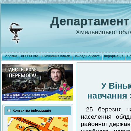
Департамент
Хмельницької обла
Головна
ДОЗ ХОДА
Очищення влади
Заклади області
Інформація
По
У Вінь
навчання 
25 березня на
Контактна інформація
населення облд
районної держав