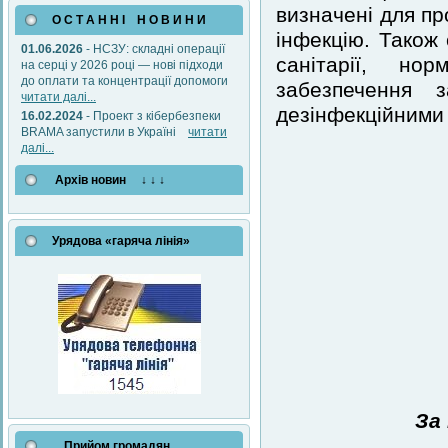
визначені для пр
О С Т А Н Н І Н О В И Н И
інфекцію. Також 
01.06.2026
- НСЗУ: складні операції
санітарії, но
на серці у 2026 році — нові підходи
до оплати та концентрації допомоги
забезпечення 
читати далі...
дезінфекційними
16.02.2024
- Проект з кібербезпеки
BRAMA запустили в Україні
читати
далі...
Архів новин ↓ ↓ ↓
Урядова «гаряча лінія»
За
Прийом громадян