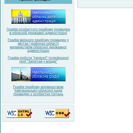
Графік особистого прийому громадян
в обласній державнії адміністрації
Графік виїзного прийому громадян у
містах і районах області
керівництвом обласної державної
адміністрації
Графік роботи "гарячої" телефонної
лінії "Запитай у влади"
Графік прийому керівництвом
Хмельницької обласної ради
громадян з особистих питань