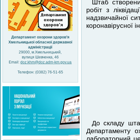
Штаб створени
робіт з ліквідац
надзвичайної си
коронавірусної і
Департамент охорони здоров’я
Хмельницької обласної державної
адміністрації
29000, м.Хмельницький,
вулиця Шевченка, 46
Email:
doz.khm@doz.adm-km.gov.ua
Телефон: (0382) 76-51-65
До складу шта
Департаменту о
лабораторний це