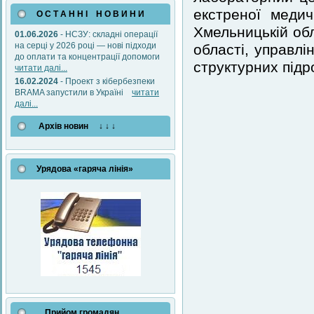
екстреної меди
О С Т А Н Н І Н О В И Н И
Хмельницькій об
01.06.2026
- НСЗУ: складні операції
на серці у 2026 році — нові підходи
області, управлі
до оплати та концентрації допомоги
структурних підр
читати далі...
16.02.2024
- Проект з кібербезпеки
BRAMA запустили в Україні
читати
далі...
Архів новин ↓ ↓ ↓
Урядова «гаряча лінія»
Прийом громадян