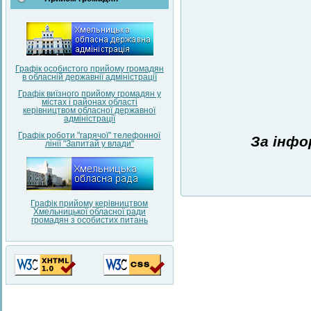
Графік особистого прийому громадян
в обласній державнії адміністрації
Графік виїзного прийому громадян у
містах і районах області
керівництвом обласної державної
адміністрації
Графік роботи "гарячої" телефонної
За інфо
лінії "Запитай у влади"
Графік прийому керівництвом
Хмельницької обласної ради
громадян з особистих питань