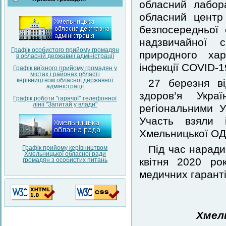
обласний лабор
обласний центр
безпосередньої о
надзвичайної с
Графік особистого прийому громадян
природного хар
в обласній державнії адміністрації
інфекції COVID-1
Графік виїзного прийому громадян у
містах і районах області
керівництвом обласної державної
27 березня ві
адміністрації
здоров’я Укра
Графік роботи "гарячої" телефонної
лінії "Запитай у влади"
регіональними 
Участь взяли 
Хмельницької ОД
Під час наради
Графік прийому керівництвом
Хмельницької обласної ради
квітня 2020 ро
громадян з особистих питань
медичних гаранті
Хмел