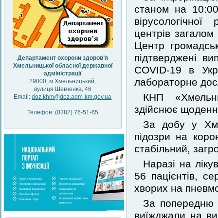
станом на 10:00
вірусологічної
центрів загалом
Центр громадськ
підтверджені ви
Департамент охорони здоров’я
Хмельницької обласної державної
COVID-19 в Ук
адміністрації
лабораторне досл
29000, м.Хмельницький,
вулиця Шевченка, 46
КНП «Хмельни
Email:
doz.khm@doz.adm-km.gov.ua
здійснює щоденни
Телефон: (0382) 76-51-65
За добу у Хме
підозри на коро
стабільний, загр
Наразі на ліку
56 пацієнтів, с
хворих на пневм
За попередню 
виїжджали на ви