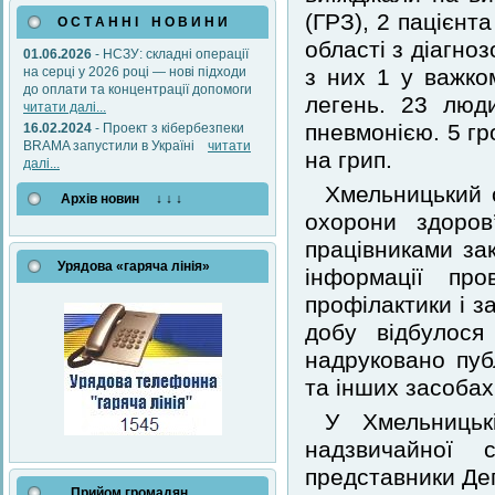
(ГРЗ), 2 пацієнт
О С Т А Н Н І Н О В И Н И
області з діагно
01.06.2026
- НСЗУ: складні операції
на серці у 2026 році — нові підходи
з них 1 у важко
до оплати та концентрації допомоги
легень. 23 люди
читати далі...
пневмонією. 5 г
16.02.2024
- Проект з кібербезпеки
BRAMA запустили в Україні
читати
на грип.
далі...
Хмельницький 
Архів новин ↓ ↓ ↓
охорони здоров
працівниками за
Урядова «гаряча лінія»
інформації пр
профілактики і з
добу відбулося
надруковано пуб
та інших засобах
У Хмельницькі
надзвичайної 
представники Де
Прийом громадян