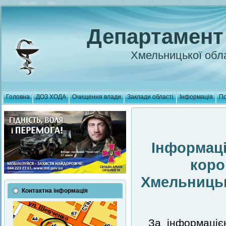
Департамент
Хмельницької обла
Головна
ДОЗ ХОДА
Очищення влади
Заклади області
Інформація
По
Інформаці
коро
Хмельницькі
Контактна інформація
За інформаціє