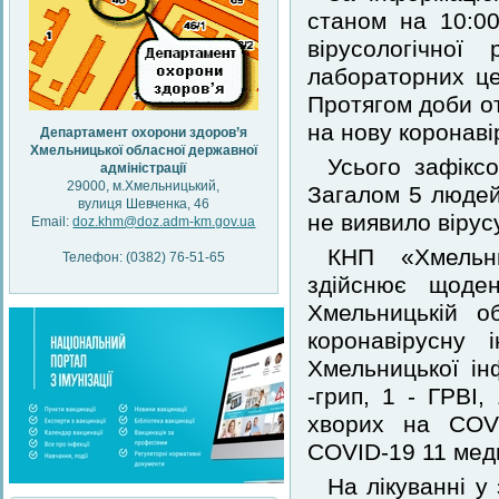
станом на 10:00
вірусологічної
лабораторних це
Протягом доби о
на нову коронаві
Департамент охорони здоров’я
Хмельницької обласної державної
Усього зафікс
адміністрації
29000, м.Хмельницький,
Загалом 5 люде
вулиця Шевченка, 46
не виявило вірусу
Email:
doz.khm@doz.adm-km.gov.ua
КНП «Хмельни
Телефон: (0382) 76-51-65
здійснює щоде
Хмельницькій о
коронавірусну 
Хмельницької ін
-грип, 1 - ГРВІ,
хворих на COVI
COVID-19 11 медпр
На лікуванні у