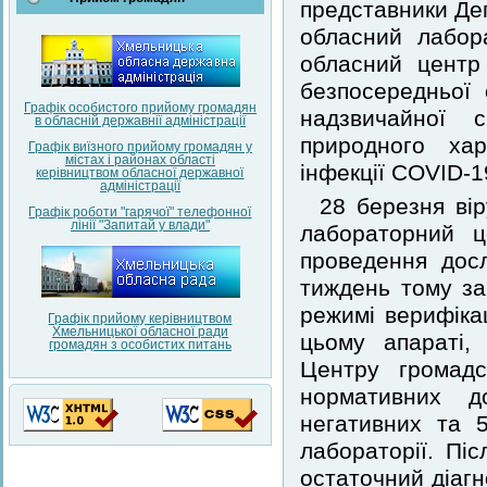
представники Де
обласний лабор
обласний центр
безпосередньої о
Графік особистого прийому громадян
надзвичайної с
в обласній державнії адміністрації
природного хар
Графік виїзного прийому громадян у
містах і районах області
інфекції COVID-1
керівництвом обласної державної
адміністрації
28 березня ві
Графік роботи "гарячої" телефонної
лінії "Запитай у влади"
лабораторний 
проведення досл
тиждень тому за
режимі верифікац
Графік прийому керівництвом
Хмельницької обласної ради
цьому апараті,
громадян з особистих питань
Центру громадс
нормативних д
негативних та 
лабораторії. Пі
остаточний діагн