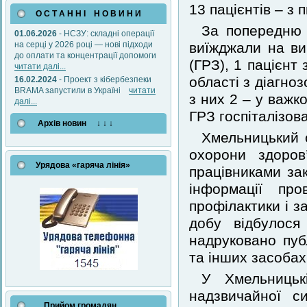
13 пацієнтів – з 
О С Т А Н Н І Н О В И Н И
За попередню 
01.06.2026
- НСЗУ: складні операції
на серці у 2026 році — нові підходи
виїжджали на ви
до оплати та концентрації допомоги
(ГРЗ), 1 пацієнт
читати далі...
області з діагно
16.02.2024
- Проект з кібербезпеки
BRAMA запустили в Україні
читати
з них 2 – у важк
далі...
ГРЗ госпіталізова
Архів новин ↓ ↓ ↓
Хмельницький 
охорони здоров
Урядова «гаряча лінія»
працівниками за
інформації пр
профілактики і з
добу відбулося
надруковано пуб
та інших засобах
У Хмельницькі
надзвичайної с
Прийом громадян