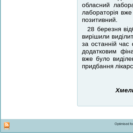
обласний лабор
лабораторія вже 
позитивний.
28 березня від
вирішили виділит
за останній час 
додатковим фін
вже було виділен
придбання лікарс
Хмел
Optimised f