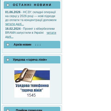
О С Т А Н Н І Н О В И Н И
01.06.2026
- НСЗУ: складні операції
на серці у 2026 році — нові підходи
до оплати та концентрації допомоги
читати далі...
16.02.2024
- Проект з кібербезпеки
BRAMA запустили в Україні
читати
далі...
Архів новин ↓ ↓ ↓
Урядова «гаряча лінія»
Прийом громадян