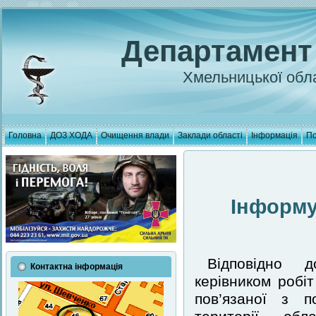
Департамент
Хмельницької обла
Головна
ДОЗ ХОДА
Очищення влади
Заклади області
Інформація
По
Інформу
Відповідно д
Контактна інформація
керівником робіт
пов’язаної з п