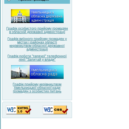
Графік особистого прийому громадян
в обласній державнії адміністрації
Графік виїзного прийому громадян у
містах і районах області
керівництвом обласної державної
адміністрації
Графік роботи "гарячої" телефонної
лінії "Запитай у влади"
Графік прийому керівництвом
Хмельницької обласної ради
громадян з особистих питань