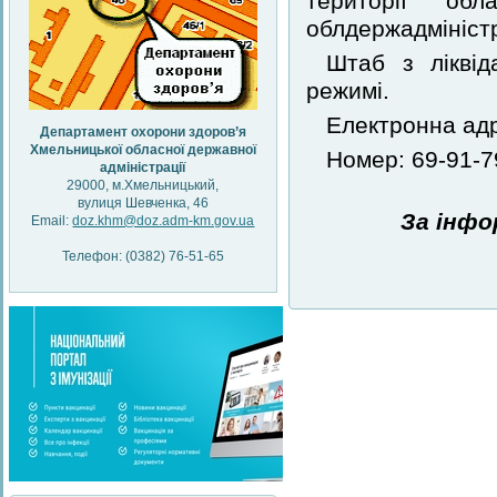
території обл
облдержадмініст
Штаб з ліквід
режимі.
Електронна ад
Департамент охорони здоров’я
Хмельницької обласної державної
Номер: 69-91-7
адміністрації
29000, м.Хмельницький,
вулиця Шевченка, 46
За інфо
Email:
doz.khm@doz.adm-km.gov.ua
Телефон: (0382) 76-51-65