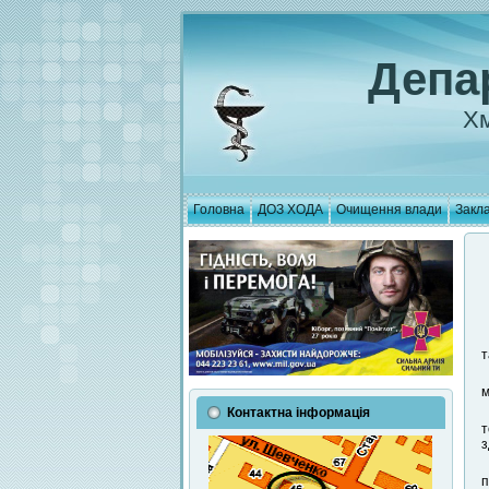
Депа
Хм
Головна
ДОЗ ХОДА
Очищення влади
Закла
т
м
Контактна інформація
т
з
п