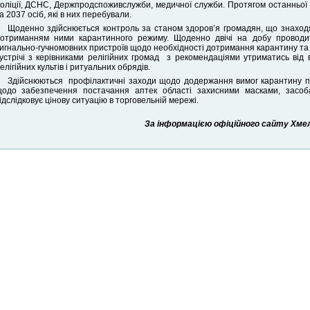
оліції, ДСНС, Держпродспоживслужби, медичної служби. Протягом останньої
а 2037 осіб, які в них перебували.
Щоденно здійснюється контроль за станом здоров’я громадян, що знаходят
отриманням ними карантинного режиму. Щоденно двічі на добу провод
игнально-гучномовних пристроїв щодо необхідності дотримання карантину та 
устрічі з керівниками релігійних громад з рекомендаціями утриматись від 
елігійних культів і ритуальних обрядів.
Здійснюються профілактичні заходи щодо додержання вимог карантину п
одо забезпечення постачання аптек області захисними масками, засоба
ідслідковує цінову ситуацію в торговельній мережі.
За інформацією офіційного сайту Хмель