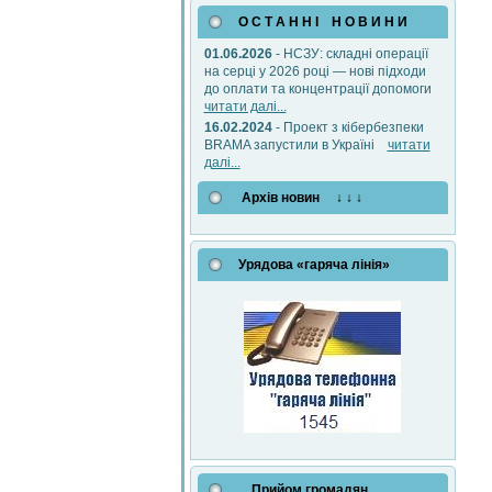
О С Т А Н Н І Н О В И Н И
01.06.2026
- НСЗУ: складні операції
на серці у 2026 році — нові підходи
до оплати та концентрації допомоги
читати далі...
16.02.2024
- Проект з кібербезпеки
BRAMA запустили в Україні
читати
далі...
Архів новин ↓ ↓ ↓
Урядова «гаряча лінія»
Прийом громадян