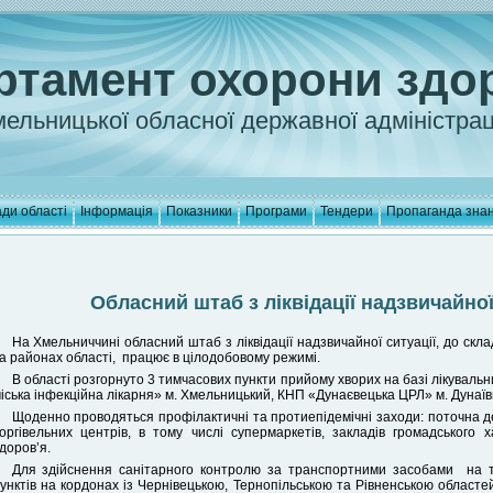
ртамент охорони здо
ельницької обласної державної адміністрац
ди області
Інформація
Показники
Програми
Тендери
Пропаганда зна
Обласний штаб з ліквідації надзвичайно
На Хмельниччині обласний штаб з ліквідації надзвичайної ситуації, до скла
а районах області, працює в цілодобовому режимі.
В області розгорнуто 3 тимчасових пункти прийому хворих на базі лікуваль
іська інфекційна лікарня» м. Хмельницький, КНП «Дунаєвецька ЦРЛ» м. Дунаїв
Щоденно проводяться профілактичні та протиепідемічні заходи: поточна де
оргівельних центрів, в тому числі супермаркетів, закладів громадського х
доров’я.
Для здійснення санітарного контролю за транспортними засобами на те
унктів на кордонах із Чернівецькою, Тернопільською та Рівненською областе