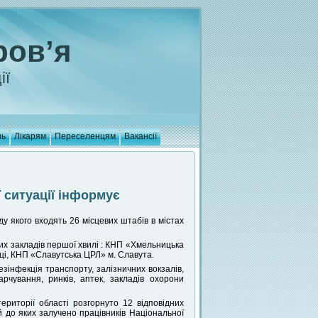
ров’я
ії
нь
Лікарям
Переселенцям
Вакансії
ї ситуації інформує
ду якого входять 26 місцевих штабів в містах
них закладів першої хвилі : КНП «Хмельницька
ці, КНП «Славутська ЦРЛ» м. Славута.
зінфекція транспорту, залізничних вокзалів,
арчування, ринків, аптек, закладів охорони
риторії області розгорнуто 12 відповідних
й до яких залучено працівників Національної