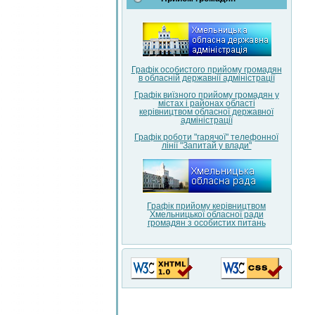
Графік особистого прийому громадян
в обласній державнії адміністрації
Графік виїзного прийому громадян у
містах і районах області
керівництвом обласної державної
адміністрації
Графік роботи "гарячої" телефонної
лінії "Запитай у влади"
Графік прийому керівництвом
Хмельницької обласної ради
громадян з особистих питань