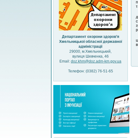
п
т
д
с
з
р
Департамент охорони здоров’я
щ
Хмельницької обласної державної
в
адміністрації
29000, м.Хмельницький,
вулиця Шевченка, 46
Email:
doz.khm@doz.adm-km.gov.ua
Телефон: (0382) 76-51-65