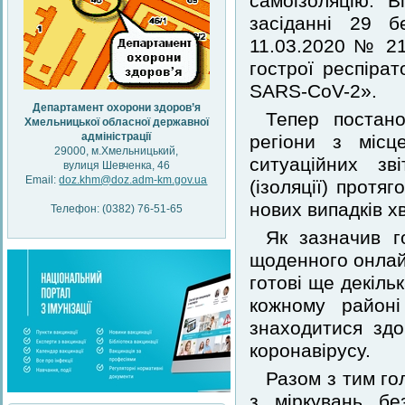
самоізоляцію. 
засіданні 29 б
11.03.2020 № 21
гострої респіра
SARS-CoV-2».
Департамент охорони здоров’я
Тепер постано
Хмельницької обласної державної
адміністрації
регіони з місц
29000, м.Хмельницький,
ситуаційних зв
вулиця Шевченка, 46
Email:
doz.khm@doz.adm-km.gov.ua
(ізоляції) протя
нових випадків х
Телефон: (0382) 76-51-65
Як зазначив г
щоденного онлайн
готові ще декільк
кожному районі
знаходитися здо
коронавірусу.
Разом з тим го
з міркувань бе