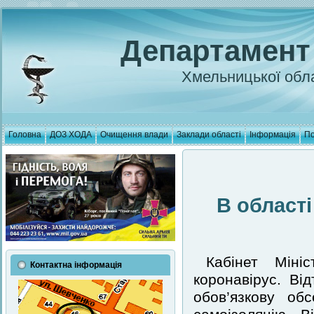
Департамент
Хмельницької обла
Головна
ДОЗ ХОДА
Очищення влади
Заклади області
Інформація
По
В області
Кабінет Міні
Контактна інформація
коронавірус. Ві
обов’язкову об