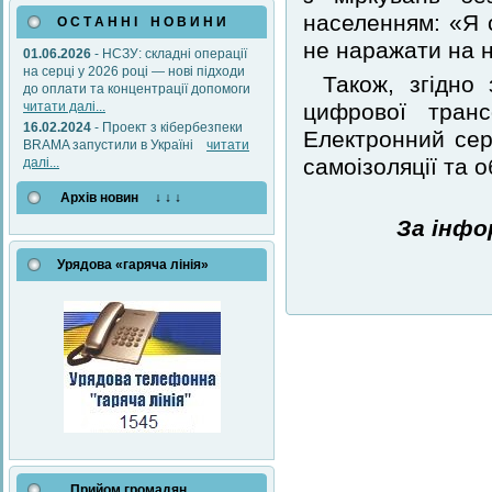
населенням: «Я 
О С Т А Н Н І Н О В И Н И
не наражати на н
01.06.2026
- НСЗУ: складні операції
на серці у 2026 році — нові підходи
Також, згідно
до оплати та концентрації допомоги
читати далі...
цифрової тран
16.02.2024
- Проект з кібербезпеки
Електронний сер
BRAMA запустили в Україні
читати
самоізоляції та о
далі...
Архів новин ↓ ↓ ↓
За інфо
Урядова «гаряча лінія»
Прийом громадян