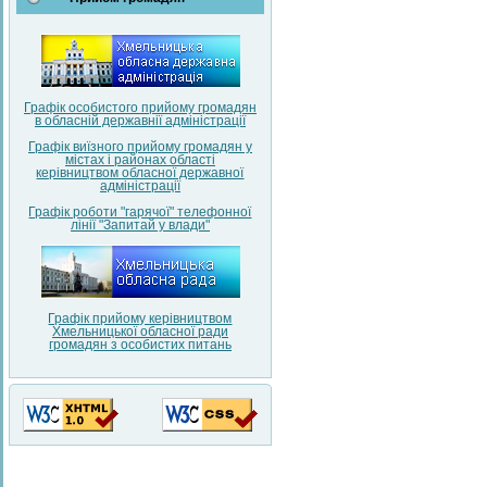
Графік особистого прийому громадян
в обласній державнії адміністрації
Графік виїзного прийому громадян у
містах і районах області
керівництвом обласної державної
адміністрації
Графік роботи "гарячої" телефонної
лінії "Запитай у влади"
Графік прийому керівництвом
Хмельницької обласної ради
громадян з особистих питань