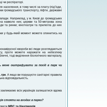
і чи респіраторі.
я населення, в тому числі за плату (під’їзди,
нки громадського транспорту, ліфти, державні
лади. Наприклад, у м. Києві до громадських
на навколо них; церкви та 50-метрова зона
ряди та ринки; кінотеатри та прилегла до них
льки у будь-який момент можете опинитись на
онавірусної хвороби всі люди розглядаються
усу, проте можете наражати на небезпеку
бличчі, тоді виділення біологічного матеріалу,
ь мене оштрафувати за похід в парк чи
. грн
. А якщо ви порушуєте санітарні правила
на відповідальність.
 закликаємо всіх українців залишатися вдома
ія стояти на входах в парки?
нювати
МВС та Нацгвардія
.