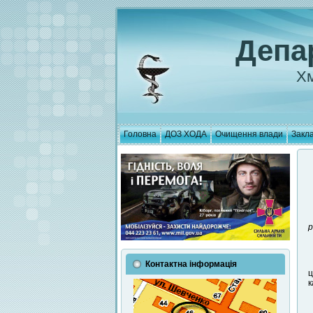
Депа
Хм
Головна
ДОЗ ХОДА
Очищення влади
Закла
р
Контактна інформація
ц
к