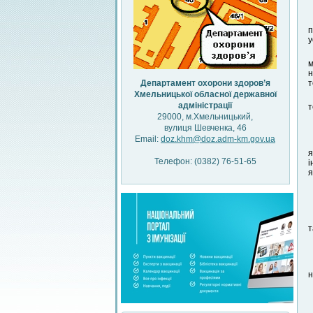
п
у
м
н
Департамент охорони здоров’я
т
Хмельницької обласної державної
адміністрації
т
29000, м.Хмельницький,
вулиця Шевченка, 46
Email:
doz.khm@doz.adm-km.gov.ua
я
Телефон: (0382) 76-51-65
і
я
т
н