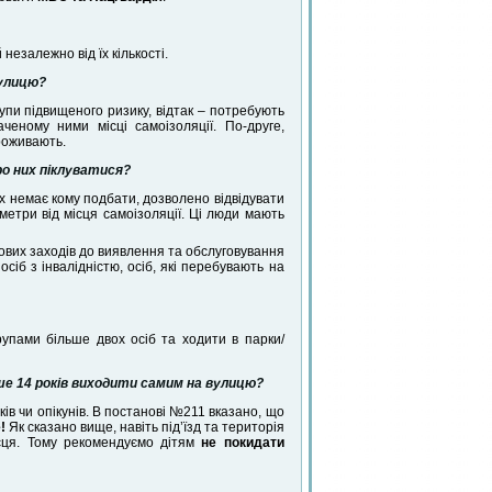
незалежно від їх кількості.
вулицю?
упи підвищеного ризику, відтак – потребують
еному ними місці самоізоляції. По-друге,
проживають.
ро них піклуватися?
их немає кому подбати, дозволено відвідувати
лометри від місця самоізоляції. Ці люди мають
ових заходів до виявлення та обслуговування
осіб з інвалідністю, осіб, які перебувають на
упами більше двох осіб та ходити в парки/
е 14 років виходити самим на вулицю?
ків чи опікунів. В постанові №211 вказано, що
!
Як сказано вище, навіть під’їзд та територія
ісця. Тому рекомендуємо дітям
не покидати