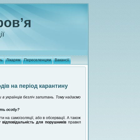
ров’я
ії
нь
Лікарям
Переселенцям
Вакансії
дів на період карантину
в українців безліч запитань. Тому надаємо
ють особу?
и на самоізоляції, або в обсервації. А також
у відповідальність для порушників
правил