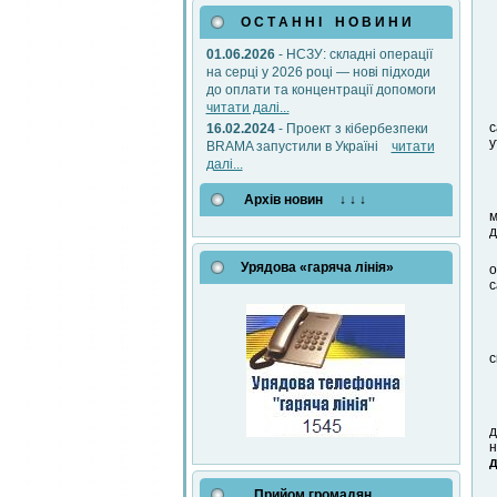
О С Т А Н Н І Н О В И Н И
01.06.2026
- НСЗУ: складні операції
на серці у 2026 році — нові підходи
до оплати та концентрації допомоги
читати далі...
с
16.02.2024
- Проект з кібербезпеки
у
BRAMA запустили в Україні
читати
далі...
Архів новин ↓ ↓ ↓
м
д
Урядова «гаряча лінія»
о
с
с
д
н
д
Прийом громадян