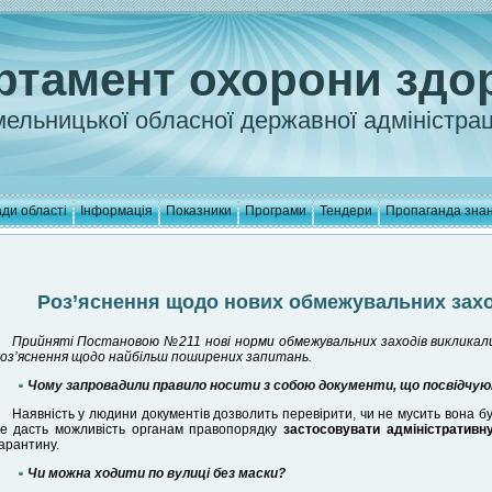
ртамент охорони здо
ельницької обласної державної адміністрац
ди області
Інформація
Показники
Програми
Тендери
Пропаганда зна
Роз’яснення щодо нових обмежувальних захо
Прийняті Постановою №211 нові норми обмежувальних заходів викликали 
оз’яснення щодо найбільш поширених запитань.
Чому запровадили правило носити з собою документи, що посвідчу
Наявність у людини документів дозволить перевірити, чи не мусить вона бут
е дасть можливість органам правопорядку
застосовувати адміністративн
арантину.
Чи можна ходити по вулиці без маски?