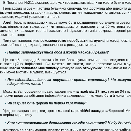
В Постанові №211 сказано, що в усіх громадських місцях ви маєте бути в масц
Громадське місце – частина будь-якої споруди, яка доступна або відкрита дл
ідземні переходи, стадіони; парки, сквери, дитячі майданчики, стадіони, зупи
станови, медичні установи та інше).
Але!
Перелік громадських місць може бути розширений органами місцевої в
ісць відносяться також зупинки громадського транспорту та 50-метрова зо
авколо них; заклади торгівлі закритого і відкритого типів, зокрема торгові 
ериторія; тощо.
Тому ми наполегливо
рекомендуємо перебувати на вулиці в масці
, оскі
ериторії, яка підпадає під визначення «громадське місце».
Навіщо запроваджується обов’язковий масковий режим?
Це потрібно заради безпеки всіх нас. Враховуючи темпи розповсюдженя кор
к потенційно інфіковані. Ви можете не знати, що є переносником вір
нших.
Маска запобігає можливому інфікуванню оточуючих
. Коли маска на о
кий може містити збудник, зменшується.
Яка відповідальність за порушення правил карантину? Чи можут
відсутність маски?
Можуть. За порушення правил карантину –
штраф від 17 тис. грн до 34 тис
а норми щодо запобігання інфекційним захворюванням, може бути й криміналь
Чи закривають церкви на період карантину?
Уряд не закриває церкви, проте
масові та релігійні заходи заборонені
. Ми
а період карантину.
Хто контролюватиме дотримання заходів карантину? Чи буде поліц
Контроль за дотриманням правил карантину в публічних місцях буде здійс