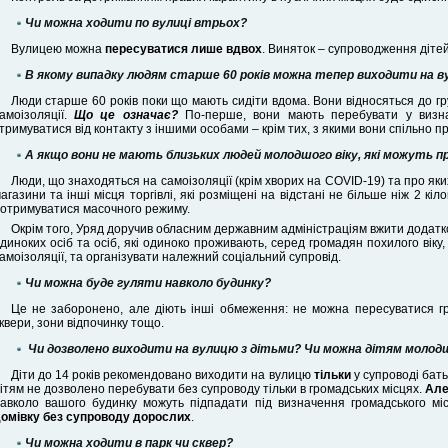
Чи можна ходити по вулиці втрьох?
Вулицею можна
пересуватися лише вдвох
. Виняток – супроводження дітей 
В якому випадку людям старше 60 років можна тепер виходити на 
Люди старше 60 років поки що мають сидіти вдома. Вони відносяться до гр
амоізоляції.
Що це означає?
По-перше, вони мають перебувати у визнач
тримуватися від контакту з іншими особами – крім тих, з якими вони спільно 
А якщо вони не мають
близьких людей молодшого віку, які можуть п
Люди, що знаходяться на самоізоляції (крім хворих на COVID-19) та про як
агазини та інші місця торгівлі, які розміщені на відстані не більше ніж 2 кі
отримуватися масочного режиму.
Окрім того, Уряд доручив обласним державним адміністраціям вжити додатк
диноких осіб та осіб, які одиноко проживають, серед громадян похилого віку, 
амоізоляції, та організувати належний соціальний супровід.
Чи можна буде гуляти навколо будинку?
Це не заборонено, але діють інші обмеження: не можна пересуватися гр
квери, зони відпочинку тощо.
Чи дозволено виходити на вулицю з дітьми? Чи можна дітям молодш
Діти до 14 років рекомендовано виходити на вулицю
тільки
у супроводі бать
ітям не дозволено перебувати без супроводу тільки в громадських місцях.
Але
авколо вашого будинку можуть підпадати під визначення громадського м
омівку без супроводу дорослих
.
Чи можна ходити в парк чи сквер?