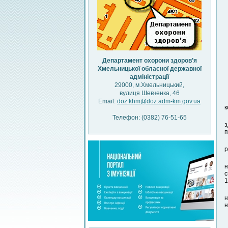
Департамент охорони здоров’я
Хмельницької обласної державної
адміністрації
29000, м.Хмельницький,
вулиця Шевченка, 46
Email:
doz.khm@doz.adm-km.gov.ua
к
Телефон: (0382) 76-51-65
з
п
р
н
с
1
н
н