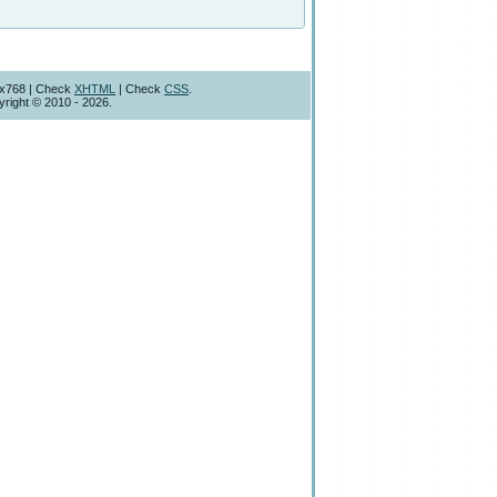
4x768 | Check
XHTML
| Check
CSS
.
right © 2010 - 2026.