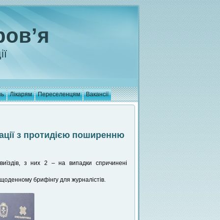
ров’я
ії
нь
Лікарям
Переселенцям
Вакансії
ації з протидією поширенню
иїздів, з них 2 – на випадки спричинені
щоденному брифінгу для журналістів.