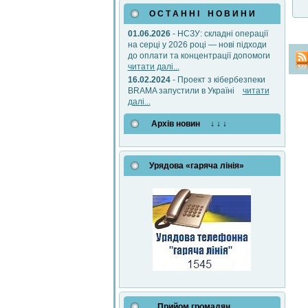
О С Т А Н Н І Н О В И Н И
01.06.2026
- НСЗУ: складні операції
на серці у 2026 році — нові підходи
до оплати та концентрації допомоги
читати далі...
16.02.2024
- Проект з кібербезпеки
BRAMA запустили в Україні
читати
далі...
Архів новин ↓ ↓ ↓
Урядова «гаряча лінія»
Прийом громадян