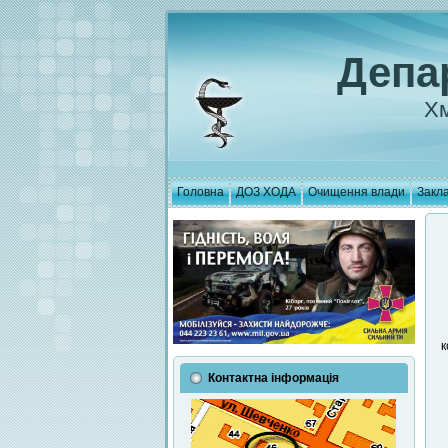
Депа
Хм
Головна
ДОЗ ХОДА
Очищення влади
Закла
к
Контактна інформація