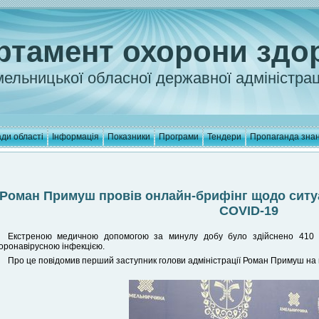
ртамент охорони здо
ельницької обласної державної адміністрац
ди області
Інформація
Показники
Програми
Тендери
Пропаганда зна
Роман Примуш провів онлайн-брифінг щодо ситу
COVID-19
Екстреною медичною допомогою за минулу добу було здійснено 410 в
оронавірусною інфекцією.
Про це повідомив перший заступник голови адміністрації Роман Примуш на 