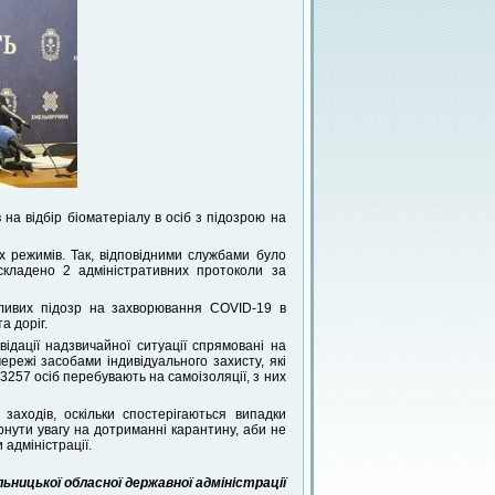
 на відбір біоматеріалу в осіб з підозрою на
 режимів. Так, відповідними службами було
складено 2 адміністративних протоколи за
ожливих підозр на захворювання COVID-19 в
а доріг.
ідації надзвичайної ситуації спрямовані на
режі засобами індивідуального захисту, які
3257 осіб перебувають на самоізоляції, з них
заходів, оскільки спостерігаються випадки
нути увагу на дотриманні карантину, аби не
адміністрації.
ницької обласної державної адміністрації