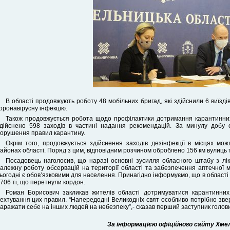
В області продовжують роботу 48 мобільних бригад, які здійснили 6 виїздів
оронавірусну інфекцію.
Також продовжується робота щодо профілактики дотримання карантинних
дійснено 598 заходів в частині надання рекомендацій. За минулу добу 
орушення правил карантину.
Окрім того, продовжується здійснення заходів дезінфекції в місцях м
айонах області. Поряд з цим, відповідним розчином оброблено 156 км вулиць т
Посадовець наголосив, що наразі основні зусилля обласного штабу з лікв
алежну роботу обсервацій на території області та забезпечення аптечної ме
ьогодні є обов’язковими для населення. Принагідно інформуємо, що в області 
706 ті, що перетнули кордон.
Роман Борисович закликав жителів області дотримуватися карантинних 
ехтування цих правил. “Напередодні Великодніх свят особливо потрібно звер
аражати себе на інших людей на небезпеку”,- сказав перший заступник голови 
За інформацією офіційного сайту Хмель