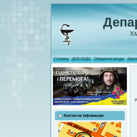
Депа
Хм
Головна
ДОЗ ХОДА
Очищення влади
Закла
р
Контактна інформація