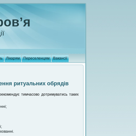
ров’я
ії
нь
Лікарям
Переселенцям
Вакансії
ення ритуальних обрядів
 рекомендує тимчасово дотримуватись таких
нні;
;
хованні.