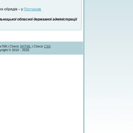
их обрядів – у
Постанові
ницької обласної державної адміністрації
4x768 | Check
XHTML
| Check
CSS
.
right © 2010 - 2026.