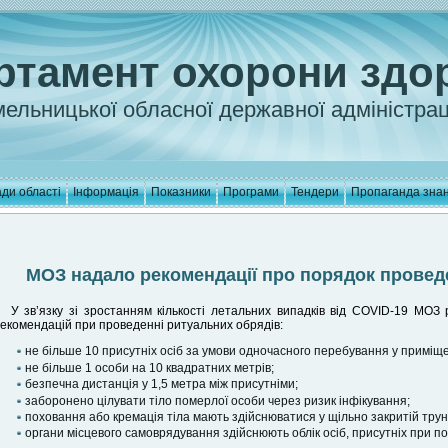
ртамент охорони здо
ельницької обласної державної адміністрац
ди області
Інформація
Показники
Програми
Тендери
Пропаганда зна
МОЗ надало рекомендації про порядок провед
У зв’язку зі зростанням кількості летальних випадків від COVID-19 МОЗ
екомендацій при проведенні ритуальних обрядів:
не більше 10 присутніх осіб за умови одночасного перебування у приміще
не більше 1 особи на 10 квадратних метрів;
безпечна дистанція у 1,5 метра між присутніми;
заборонено цілувати тіло померлої особи через ризик інфікування;
поховання або кремація тіла мають здійснюватися у щільно закритій труні
органи місцевого самоврядування здійснюють облік осіб, присутніх при по