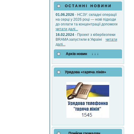
О С Т А Н Н І Н О В И Н И
01.06.2026
- НСЗУ: складні операції
на серці у 2026 році — нові підходи
до оплати та концентрації допомоги
читати далі...
16.02.2024
- Проект з кібербезпеки
BRAMA запустили в Україні
читати
далі...
Архів новин ↓ ↓ ↓
Урядова «гаряча лінія»
Прийом громадян