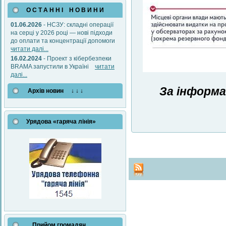
О С Т А Н Н І Н О В И Н И
01.06.2026
- НСЗУ: складні операції
на серці у 2026 році — нові підходи
до оплати та концентрації допомоги
читати далі...
16.02.2024
- Проект з кібербезпеки
BRAMA запустили в Україні
читати
далі...
За інформа
Архів новин ↓ ↓ ↓
Урядова «гаряча лінія»
Прийом громадян