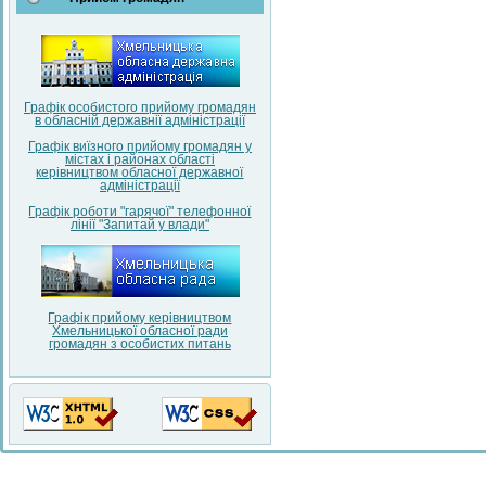
Графік особистого прийому громадян
в обласній державнії адміністрації
Графік виїзного прийому громадян у
містах і районах області
керівництвом обласної державної
адміністрації
Графік роботи "гарячої" телефонної
лінії "Запитай у влади"
Графік прийому керівництвом
Хмельницької обласної ради
громадян з особистих питань