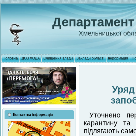
Департамент
Хмельницької обла
Головна
ДОЗ ХОДА
Очищення влади
Заклади області
Інформація
По
Уряд
запо
Уточнено пер
Контактна інформація
карантину та 
підлягають само