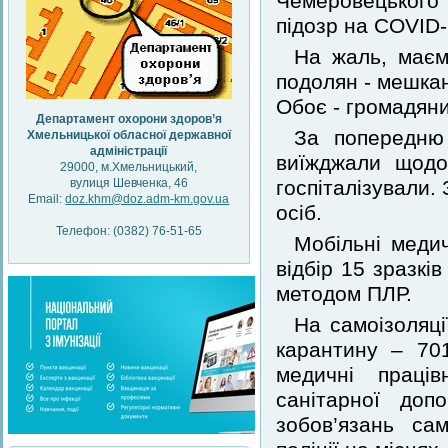
Чемеровецького 
підозр на COVID-
На жаль, маєм
подолян - мешка
Обоє - громадяни
Департамент охорони здоров’я
За попередню 
Хмельницької обласної державної
адміністрації
виїжджали щодо
29000, м.Хмельницький,
вулиця Шевченка, 46
госпіталізували.
Email:
doz.khm@doz.adm-km.gov.ua
осіб.
Телефон: (0382) 76-51-65
Мобільні медич
відбір 15 зразкі
методом ПЛР.
На самоізоляці
карантину – 70
медичні праців
санітарної до
зобов’язань сам