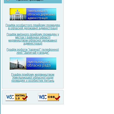
Графік особистого прийому громадян
в обласній державнії адміністрації
Графік виїзного прийому громадян у
містах і районах області
керівництвом обласної державної
адміністрації
Графік роботи "гарячої" телефонної
лінії "Запитай у влади"
Графік прийому керівництвом
Хмельницької обласної ради
громадян з особистих питань