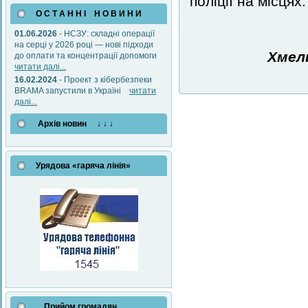
поліції на місцях.
О С Т А Н Н І Н О В И Н И
01.06.2026
- НСЗУ: складні операції
на серці у 2026 році — нові підходи
Хмел
до оплати та концентрації допомоги
читати далі...
16.02.2024
- Проект з кібербезпеки
BRAMA запустили в Україні
читати
далі...
Архів новин ↓ ↓ ↓
Урядова «гаряча лінія»
Прийом громадян