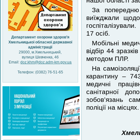
нашої області за
За попередню 
виїжджали щодо
госпіталізували
17 осіб.
Департамент охорони здоров’я
Мобільні медич
Хмельницької обласної державної
адміністрації
відбір 44 зразкі
29000, м.Хмельницький,
вулиця Шевченка, 46
методом ПЛР.
Email:
doz.khm@doz.adm-km.gov.ua
На самоізоляці
Телефон: (0382) 76-51-65
карантину – 74
медичні праців
санітарної до
зобов’язань сам
поліції на місцях.
Хмел