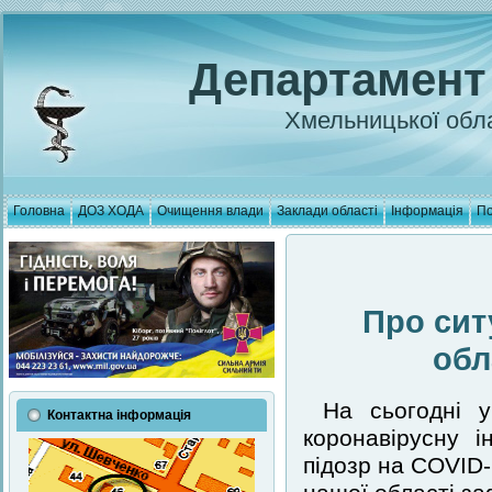
Департамент
Хмельницької обла
Головна
ДОЗ ХОДА
Очищення влади
Заклади області
Інформація
По
Про сит
обл
На сьогодні у
Контактна інформація
коронавірусну і
підозр на COVID-