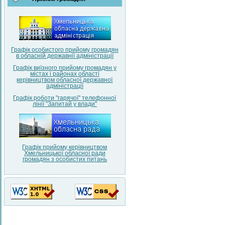
Графік особистого прийому громадян
в обласній державнії адміністрації
Графік виїзного прийому громадян у
містах і районах області
керівництвом обласної державної
адміністрації
Графік роботи "гарячої" телефонної
лінії "Запитай у влади"
Графік прийому керівництвом
Хмельницької обласної ради
громадян з особистих питань