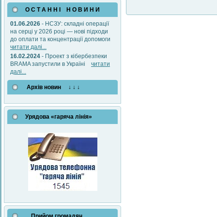
О С Т А Н Н І Н О В И Н И
01.06.2026
- НСЗУ: складні операції
на серці у 2026 році — нові підходи
до оплати та концентрації допомоги
читати далі...
16.02.2024
- Проект з кібербезпеки
BRAMA запустили в Україні
читати
далі...
Архів новин ↓ ↓ ↓
Урядова «гаряча лінія»
Прийом громадян