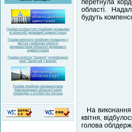
перетнула корд
області. Нада
будуть компенсо
Графік особистого прийому громадян
в обласній державнії адміністрації
Графік виїзного прийому громадян у
містах і районах області
керівництвом обласної державної
адміністрації
Графік роботи "гарячої" телефонної
лінії "Запитай у влади"
Графік прийому керівництвом
Хмельницької обласної ради
громадян з особистих питань
На виконання 
квітня, відбуло
голова облдержа