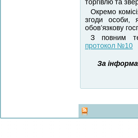
торгівлю та зве
Окремо коміс
згоди особи, 
обов’язкову гос
З повним те
протокол №10
За інформа