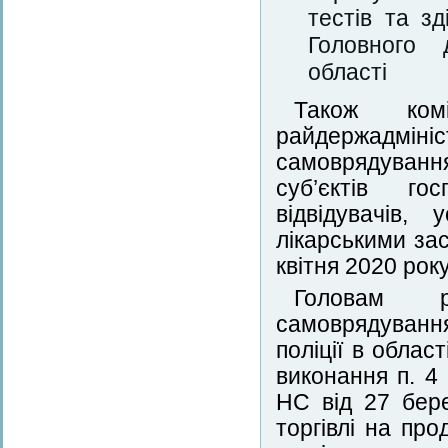
тестів та з
Головного 
області
Також комі
райдержадмі
самоврядуванн
суб’єктів го
відвідувачів,
лікарськими за
квітня 2020 року
Головам ра
самоврядуванн
поліції в обла
виконання п. 4 
НС від 27 бер
торгівлі на пр