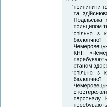
припинити г
та здійсню
Подільська 
принципом те
спільно з к
біологічно
Чемеровецьк
КНП «Чемер
перебувають
станом здоро
спільно з к
біологічно
Чемеровецьк
спостережен
персоналу К
перебувають