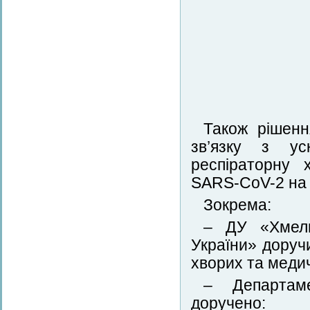
Також рішенн
зв’язку з ус
респіраторну 
SARS-CoV-2 на 
Зокрема:
– ДУ «Хмель
України» доруч
хворих та меди
– Департаме
доручено: