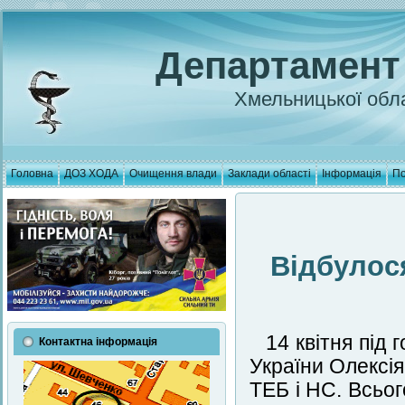
Департамент
Хмельницької обла
Головна
ДОЗ ХОДА
Очищення влади
Заклади області
Інформація
По
Відбулося
14 квітня під
Контактна інформація
України Олексія
ТЕБ і НС. Всьо