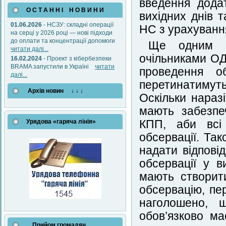
введення дода
О С Т А Н Н І Н О В И Н И
вихідних днів 
01.06.2026
- НСЗУ: складні операції
НС з урахуванн
на серці у 2026 році — нові підходи
до оплати та концентрації допомоги
Ще одним в
читати далі...
очільниками ОДА
16.02.2024
- Проект з кібербезпеки
BRAMA запустили в Україні
читати
проведення о
далі...
перетинатимут
Архів новин ↓ ↓ ↓
Оскільки нараз
мають забезпе
Урядова «гаряча лінія»
КПП, аби всі
обсервації. Та
надати відпові
обсервації у в
мають створити
обсервацію, пе
наголошено, 
обов’язково м
Прийом громадян