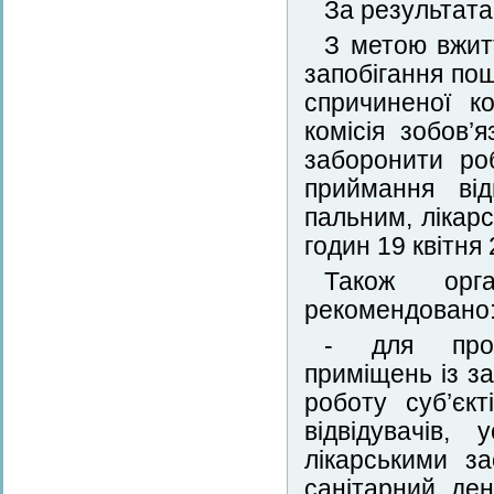
За результата
З метою вжит
запобігання по
спричиненої к
комісія зобов’
заборонити ро
приймання від
пальним, лікар
годин 19 квітня
Також орга
рекомендовано
- для прове
приміщень із з
роботу суб’єк
відвідувачів,
лікарськими з
санітарний ден