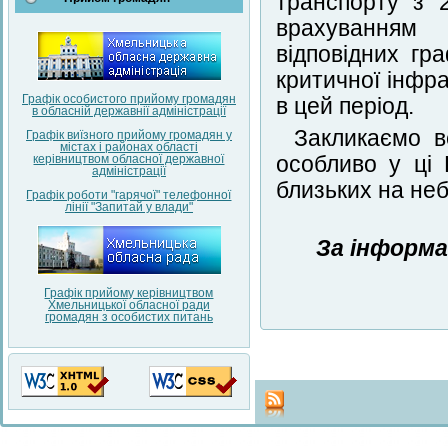
транспорту з 2
врахуванням 
відповідних гра
критичної інфра
Графік особистого прийому громадян
в цей період.
в обласній державнії адміністрації
Закликаємо в
Графік виїзного прийому громадян у
містах і районах області
керівництвом обласної державної
особливо у ці 
адміністрації
близьких на неб
Графік роботи "гарячої" телефонної
лінії "Запитай у влади"
За інформа
Графік прийому керівництвом
Хмельницької обласної ради
громадян з особистих питань