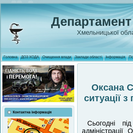
Департамент
Хмельницької обла
Головна
ДОЗ ХОДА
Очищення влади
Заклади області
Інформація
По
Оксана 
ситуації з
Контактна інформація
Сьогодні пі
адміністрації