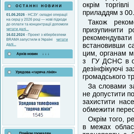
окрім торгівл
О С Т А Н Н І Н О В И Н И
приладдям з 00.0
01.06.2026
- НСЗУ: складні операції
на серці у 2026 році — нові підходи
Також реком
до оплати та концентрації допомоги
призупинити р
читати далі...
16.02.2024
- Проект з кібербезпеки
рекомендувати 
BRAMA запустили в Україні
читати
встановивши са
далі...
цим, органам м
Архів новин ↓ ↓ ↓
з ГУ ДСНС в об
дезінфікуючі з
Урядова «гаряча лінія»
громадського т
За словами за
не допустити по
захистити нас
обмежити перес
Окрім того, 
в межах облас
Прийом громадян