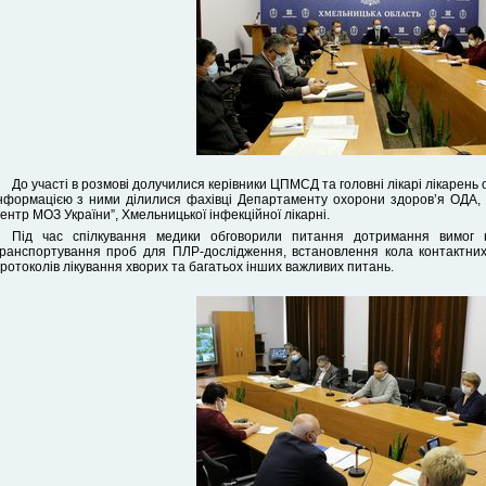
До участі в розмові долучилися керівники ЦПМСД та головні лікарі лікарень
нформацією з ними ділилися фахівці Департаменту охорони здоров’я ОДА
ентр МОЗ України”, Хмельницької інфекційної лікарні.
Під час спілкування медики обговорили питання дотримання вимог 
ранспортування проб для ПЛР-дослідження, встановлення кола контактних
ротоколів лікування хворих та багатьох інших важливих питань.