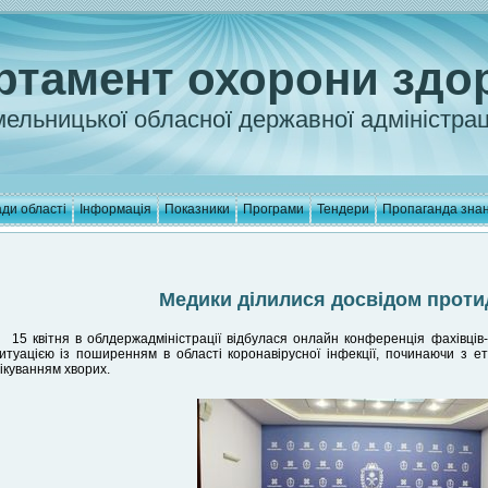
ртамент охорони здо
ельницької обласної державної адміністрац
ди області
Інформація
Показники
Програми
Тендери
Пропаганда зна
Медики ділилися досвідом протид
15 квітня в облдержадміністрації відбулася онлайн конференція фахівців-
итуацією із поширенням в області коронавірусної інфекції, починаючи з е
ікуванням хворих.