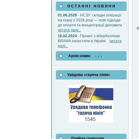
О С Т А Н Н І Н О В И Н И
01.06.2026
- НСЗУ: складні операції
на серці у 2026 році — нові підходи
до оплати та концентрації допомоги
п
читати далі...
16.02.2024
- Проект з кібербезпеки
BRAMA запустили в Україні
читати
далі...
Архів новин ↓ ↓ ↓
Урядова «гаряча лінія»
Прийом громадян