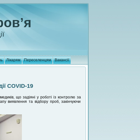
ров’я
ії
нь
Лікарям
Переселенцям
Вакансії
ії COVID-19
медиків, що задіяні у роботі із контролю за
тапу виявлення та відбору проб, закінчуючи