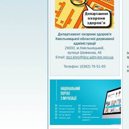
Департамент охорони здоров’я
Хмельницької обласної державної
адміністрації
29000, м.Хмельницький,
вулиця Шевченка, 46
і
ц
Email:
doz.khm@doz.adm-km.gov.ua
Телефон: (0382) 76-51-65
т
п