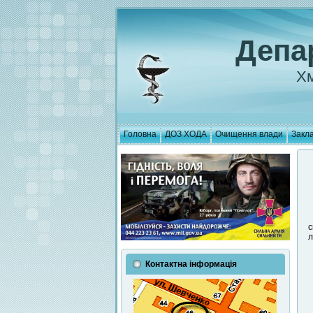
Депа
Хм
Головна
ДОЗ ХОДА
Очищення влади
Закла
с
л
Контактна інформація