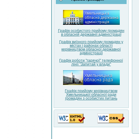
Графік особистого прийому громадян
в обласній державнії адміністрації
Графік виїзного прийому громадян у
містах і районах області
керівництвом обласної державної
адміністрації
Графік роботи "гарячої" телефонної
лінії "Запитай у влади"
Графік прийому керівництвом
Хмельницької обласної ради
громадян з особистих питань