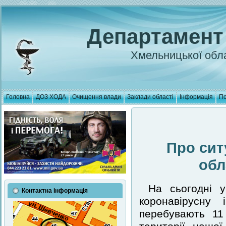
Департамент
Хмельницької обла
Головна
ДОЗ ХОДА
Очищення влади
Заклади області
Інформація
По
Про сит
обл
На сьогодні у
Контактна інформація
коронавірусну
перебувають 11