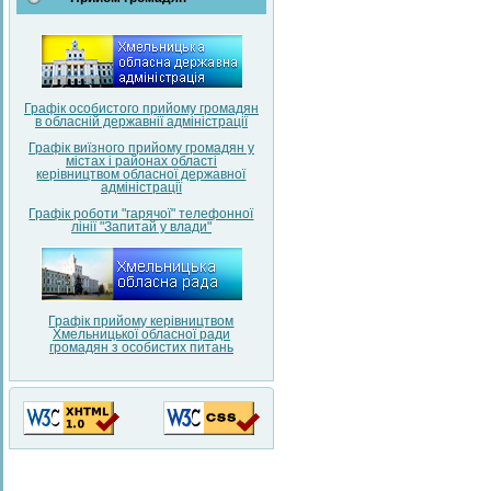
Графік особистого прийому громадян
в обласній державнії адміністрації
Графік виїзного прийому громадян у
містах і районах області
керівництвом обласної державної
адміністрації
Графік роботи "гарячої" телефонної
лінії "Запитай у влади"
Графік прийому керівництвом
Хмельницької обласної ради
громадян з особистих питань