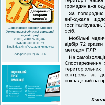
території нашо
громадян вже од
За попередню 
виїжджала щодо
госпіталізували.
Департамент охорони здоров’я
осіб.
Хмельницької обласної державної
адміністрації
Мобільні медич
29000, м.Хмельницький,
вулиця Шевченка, 46
відбір 72 зразки
Email:
doz.khm@doz.adm-km.gov.ua
методом ПЛР.
Телефон: (0382) 76-51-65
На самоізоляці
Спостереження 
територіальних
контроль за до
покладений на пр
Хмел