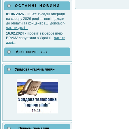
О С Т А Н Н І Н О В И Н И
01.06.2026
- НСЗУ: складні операції
на серці у 2026 році — нові підходи
до оплати та концентрації допомоги
читати далі...
16.02.2024
- Проект з кібербезпеки
BRAMA запустили в Україні
читати
далі...
Архів новин ↓ ↓ ↓
Урядова «гаряча лінія»
Прийом громадян