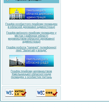
Графік особистого прийому громадян
в обласній державнії адміністрації
Графік виїзного прийому громадян у
містах і районах області
керівництвом обласної державної
адміністрації
Графік роботи "гарячої" телефонної
лінії "Запитай у влади"
Графік прийому керівництвом
Хмельницької обласної ради
громадян з особистих питань