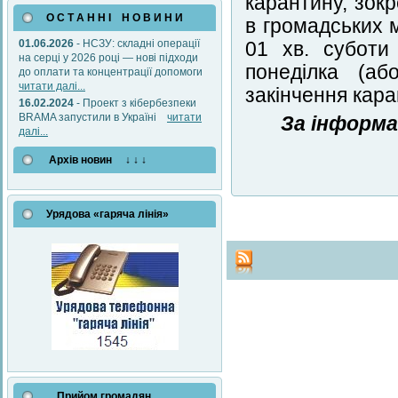
карантину, зок
О С Т А Н Н І Н О В И Н И
в громадських м
01.06.2026
- НСЗУ: складні операції
01 хв. суботи
на серці у 2026 році — нові підходи
понеділка (аб
до оплати та концентрації допомоги
читати далі...
закінчення кара
16.02.2024
- Проект з кібербезпеки
BRAMA запустили в Україні
читати
За інформа
далі...
Архів новин ↓ ↓ ↓
Урядова «гаряча лінія»
Прийом громадян