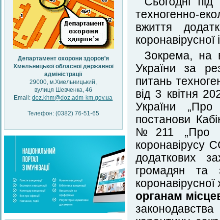
Сьогодні під 
техногенно-ек
вжиття додат
коронавірусної і
Зокрема, на 
Департамент охорони здоров’я
України за ре
Хмельницької обласної державної
адміністрації
питань техноге
29000, м.Хмельницький,
вулиця Шевченка, 46
від 3 квітня 2
Email:
doz.khm@doz.adm-km.gov.ua
України „Про 
Телефон: (0382) 76-51-65
постанови Кабі
№211 „Про за
коронавірусу C
додаткових за
громадян та з
коронавірусної
органам місц
законодавств