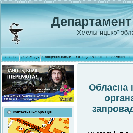
Департамент
Хмельницької обла
Головна
ДОЗ ХОДА
Очищення влади
Заклади області
Інформація
По
Обласна 
орган
запрова
Контактна інформація