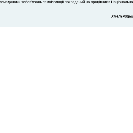
ромадянами зобов’язань самоізоляції покладений на працівників Національної 
Хмельницьки