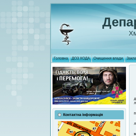
Депа
Хм
Головна
ДОЗ ХОДА
Очищення влади
Закла
д
л
п
Контактна інформація
л
м