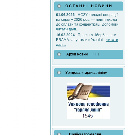
О С Т А Н Н І Н О В И Н И
01.06.2026
- НСЗУ: складні операції
на серці у 2026 році — нові підходи
до оплати та концентрації допомоги
читати далі...
16.02.2024
- Проект з кібербезпеки
BRAMA запустили в Україні
читати
далі...
Архів новин ↓ ↓ ↓
Урядова «гаряча лінія»
Прийом громадян