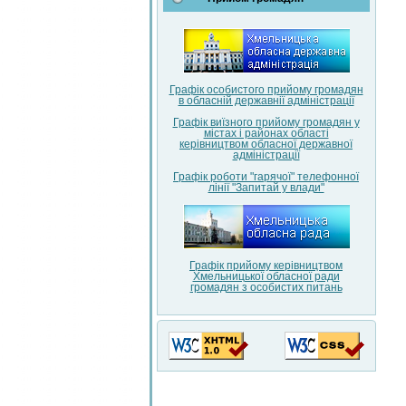
Графік особистого прийому громадян
в обласній державнії адміністрації
Графік виїзного прийому громадян у
містах і районах області
керівництвом обласної державної
адміністрації
Графік роботи "гарячої" телефонної
лінії "Запитай у влади"
Графік прийому керівництвом
Хмельницької обласної ради
громадян з особистих питань