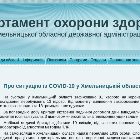
ртамент охорони здо
ельницької обласної державної адміністрац
ди області
Інформація
Показники
Програми
Тендери
Пропаганда зна
Про ситуацію із COVID-19 у Хмельницькій області
На сьогодні у Хмельницькій області зафіксовано 81 хворого на корона
ослідженні перебувають 13 підозр. Від моменту виявлення захворювання 
етальних випадків та 18 громадян вже одужали.
За попередню добу бригади екстреної медичної допомоги двічі виїжджали
ацієнтів госпіталізували. З діагнозом «негоспітальна пневмонія» ушпиталили 1
Мобільні медичні бригаді здійснили 19 виїздів, під час яких провели ві
абораторної діагностики методом ПЛР.
На самоізоляції у Хмельницькій області наразі перебуває 1039 особи. С
едичні працівники територіальних центрів первинної медико-санітар