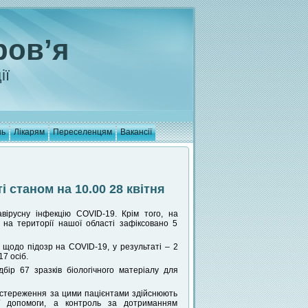
ров’я
ії
нь
Лікарям
Переселенцям
Вакансії
 станом на 10.00 28 квітня
вірусну інфекцію COVID-19. Крім того, на
на території нашої області зафіксовано 5
 щодо підозр на COVID-19, у результаті – 2
7 осіб.
дбір 67 зразків біологічного матеріалу для
постереження за цими пацієнтами здійснюють
ної допомоги, а контроль за дотриманням